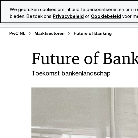
Skip
Skip
We gebruiken cookies om inhoud te personaliseren en om u 
to
to
bieden. Bezoek ons
Privacybeleid
of
Cookiebeleid
voor me
Diensten
Ma
content
footer
PwC NL
Marktsectoren
Future of Banking
Future of Ban
Toekomst bankenlandschap