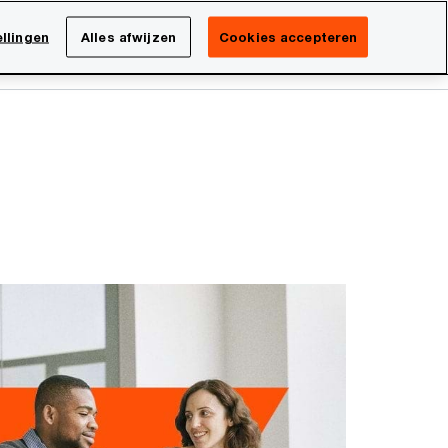
Netherlands
NL
llingen
Alles afwijzen
Cookies accepteren
Search
isatie
Carrière