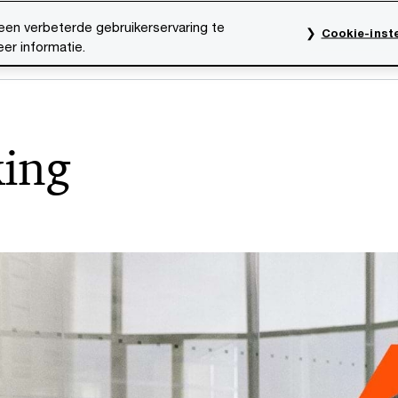
een verbeterde gebruikerservaring te
Cookie-inste
er informatie.
rktsectoren
Thema's
Mediacentrum
Onze organ
king