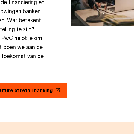
de financiering en
n dwingen banken
en. Wat betekent
lling te zijn?
? PwC helpt je om
at doen we aan de
de toekomst van de
uture of retail banking