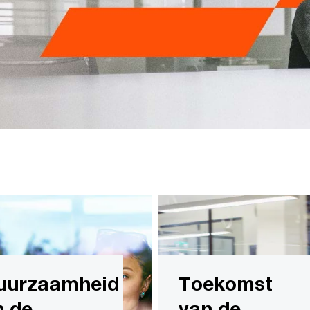
uurzaamheid
Toekomst
n de
van de