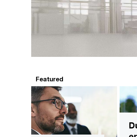
Featured
D
e