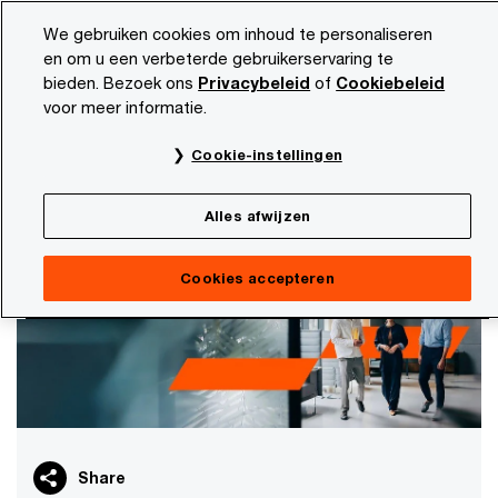
Skip
Skip
We gebruiken cookies om inhoud te personaliseren
to
to
en om u een verbeterde gebruikerservaring te
content
footer
bieden. Bezoek ons
Privacybeleid
of
Cookiebeleid
PwC NL
Marktsectoren
Familiebedrijven
voor meer informatie.
Familiebedrijven
Cookie-instellingen
We helpen je technologie te optimaliseren, zodat jij
jouw visie werkelijkheid maakt
Alles afwijzen
Cookies accepteren
Share