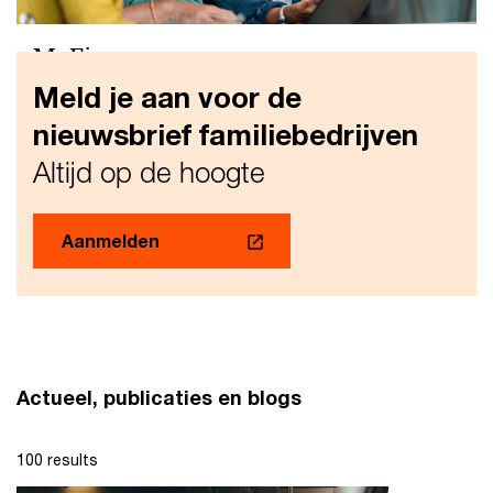
MyFinance
Meld je aan voor de
Met Myfinance heeft u alles binnen handbereik op het
gebied van compliance gerelateerde zaken, inzicht in
nieuwsbrief familiebedrijven
uw financiële positie en relevant advies. Online,
Altijd op de hoogte
makkelijk en veilig.
Aanmelden
Actueel, publicaties en blogs
100 results