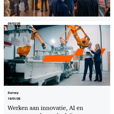
09/02/26
Samenwerken aan veiligheid:
kansen voor het Nederlandse
bedrijfsleven
Defensie biedt het Nederlandse bedrijfsleven nieuwe
kansen via samenwerking, investeringen en innovatie
voor een weerbare economie.
Survey
19/01/26
Werken aan innovatie, AI en