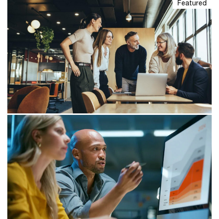
Featured
16/01/25
Richting kiezen en koers houden in
een wereld vol verandering
Pwc's Philip Vossenberg en Martin Bond over de
uitdagingen voor familiebedrijven om hun
concurrentiepositie te versterken en
toekomstbestendig te blijven.