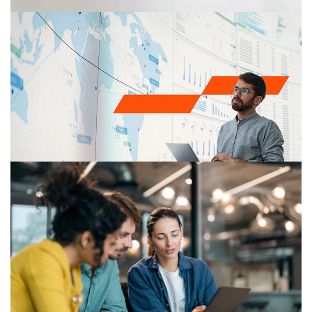
Deals
Strategische opties analyseren, afstoten van een
bedrijfsonderdeel, twee bedrijven integreren: elke fase
van een transactie kent haar eigen vraagstukken en
uitdagingen. U kunt in iedere fase bij ons terecht voor
de juiste mensen met de juiste expertise, die u
adviseren en ondersteunen. Zo helpen we u beslissen
en uw transactie waardevol te maken.
Cybersecurity
Maak werk van uw digitale transformatie en zorg ervoor
dat uw organisatie een effectieve en flexibele aanpak
heeft voor cyberbeveiliging en privacyrisico’s.