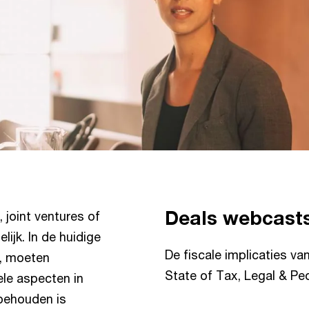
Deals webcast
 joint ventures of
ijk. In de huidige
De fiscale implicaties va
t, moeten
State of Tax, Legal & Pe
ele aspecten in
 behouden is