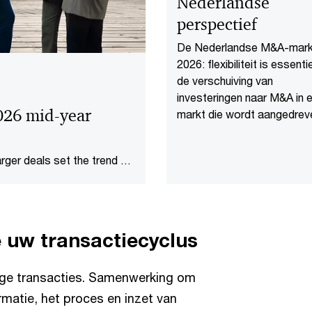
Nederlandse
perspectief
De Nederlandse M&A-markt
2026: flexibiliteit is essentie
de verschuiving van
investeringen naar M&A in 
026 mid-year
markt die wordt aangedrev
door AI en technologie.
arger deals set the trend as
ruptive new age for
uw transactiecyclus
ijdige transacties. Samenwerking om
rmatie, het proces en inzet van