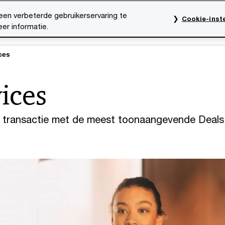
een verbeterde gebruikerservaring te
Cookie-inste
er informatie.
rktsectoren
Thema's
Mediacentrum
Onze organ
ces
ices
uw transactie met de meest toonaangevende Deals