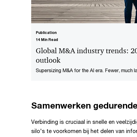
Publication
14 Min Read
Global M&A industry trends: 2
outlook
Supersizing M&A for the AI era​. Fewer, much l
AI rips up the old playbook and ushers in a dis
dealmakers.
Samenwerken gedurende 
Verbinding is cruciaal in snelle en veelz
silo's te voorkomen bij het delen van info