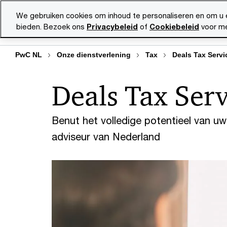
Skip
Skip
We gebruiken cookies om inhoud te personaliseren en om u 
to
to
bieden. Bezoek ons
Privacybeleid
of
Cookiebeleid
voor me
Diensten
Ma
content
footer
PwC NL
Onze dienstverlening
Tax
Deals Tax Servi
Deals Tax Serv
Benut het volledige potentieel van 
adviseur van Nederland