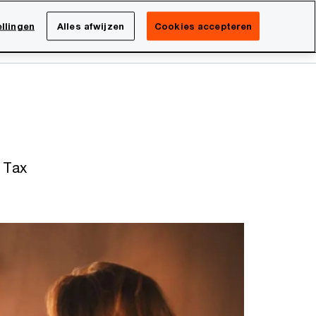
Netherlands
NL
llingen
Alles afwijzen
Cookies accepteren
Search
isatie
Carrière
 Tax