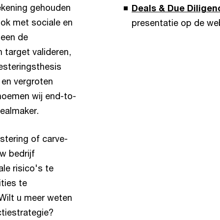
 rekening gehouden
Deals & Due Diligen
ok met sociale en
presentatie op de we
leen de
 target valideren,
esteringsthesis
en vergroten
noemen wij end-to-
dealmaker.
stering of carve-
w bedrijf
le risico's te
ties te
Wilt u meer weten
tiestrategie?