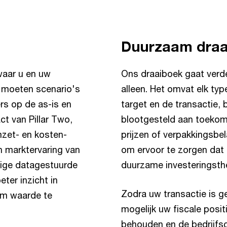
Duurzaam draa
waar u en uw
Ons draaiboek gaat verde
 moeten scenario's
alleen. Het omvat elk typ
rs op de as-is en
target en de transactie, 
ct van Pillar Two,
blootgesteld aan toekom
zet- en kosten-
prijzen of verpakkingsbela
n marktervaring van
om ervoor te zorgen dat 
tige datagestuurde
duurzame investeringsth
eter inzicht in
Zodra uw transactie is g
om waarde te
mogelijk uw fiscale posi
behouden en de bedrijfsc