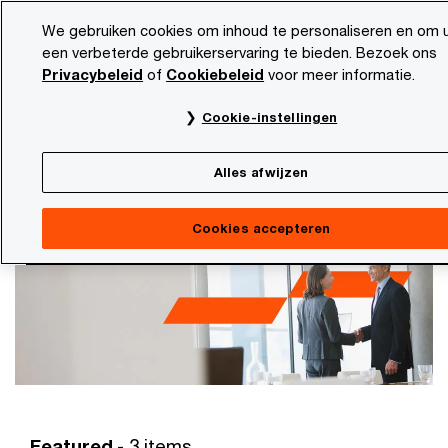
Skip
Skip
We gebruiken cookies om inhoud te personaliseren en om 
to
to
een verbeterde gebruikerservaring te bieden. Bezoek ons
content
footer
Privacybeleid
of
Cookiebeleid
voor meer informatie.
PwC NL
Marktsectoren
Private Equity
Cookie-instellingen
Private Equity
Slimme oplossingen voor complexe uitdagingen:
Alles afwijzen
van dealstrategie tot waardecreatie
Cookies accepteren
Featured
- 3 items