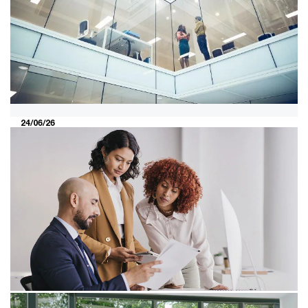
nieuwsbrief juni 2026
Bekijk hier een actueel overzicht van belangrijke
ontwikkelingen, fusies en overnames in de retail-,
consumenten- en recreatie-industrie in Europa.
24/06/26
Waarom een succesvolle IT-
modernisering begint vóór de
systeemkeuze
Samen met PwC moderniseert Midglas zijn IT-
landschap stap voor stap: van doelarchitectuur en
ontwerpkeuzes naar een onderbouwde systeemkeuze.