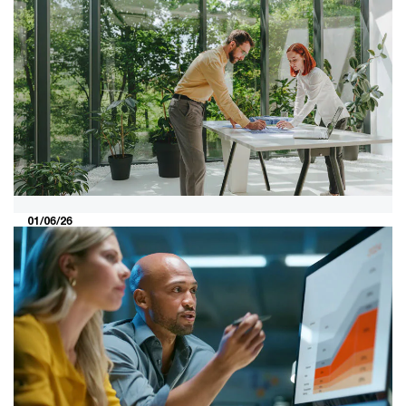
11/06/26
Consumer Markets M&A Deals
nieuwsbrief mei 2026
Bekijk hier een actueel overzicht van belangrijke
ontwikkelingen, fusies en overnames in de retail-,
consumenten- en recreatie-industrie in Europa.
01/06/26
Nederlandse verzekeraars lopen
voorop in de onderbouwing van LAC
DT
LAC DT verschilt aanzienlijk binnen Europa. Een nieuwe
PwC-benchmark laat zien waarom Nederlandse
verzekeraars relatief hoge niveaus van onderbouwing
realiseren.