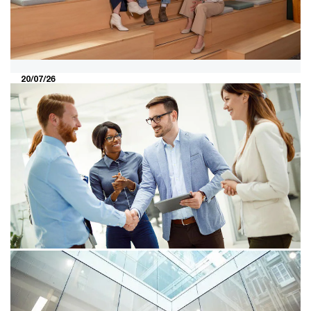
20/07/26
Sociale duurzaamheid meetbaar
maken, met impact op
maatschappelijke en bedrijfswaarde
Sociale duurzaamheid van Achmea werd met PwC
meetbaar gemaakt. Achmea kan nu sturen op
initiatieven die bijdragen aan maatschappelijke waarde
en aan bedrijfswaarde.
06/07/26
Consumer Markets M&A Deals