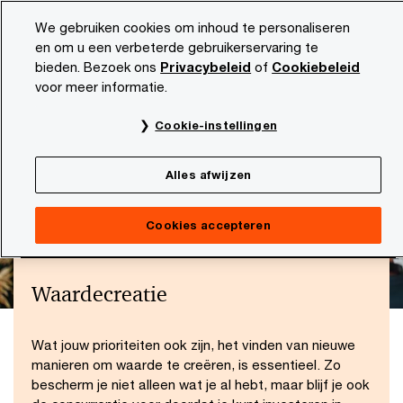
Skip
Skip
We gebruiken cookies om inhoud te personaliseren
to
to
en om u een verbeterde gebruikerservaring te
content
footer
bieden. Bezoek ons
Privacybeleid
of
Cookiebeleid
PwC NL
Thema's
Waardecreatie
voor meer informatie.
Cookie-instellingen
Alles afwijzen
Cookies accepteren
Waardecreatie
Wat jouw prioriteiten ook zijn, het vinden van nieuwe
manieren om waarde te creëren, is essentieel. Zo
bescherm je niet alleen wat je al hebt, maar blijf je ook