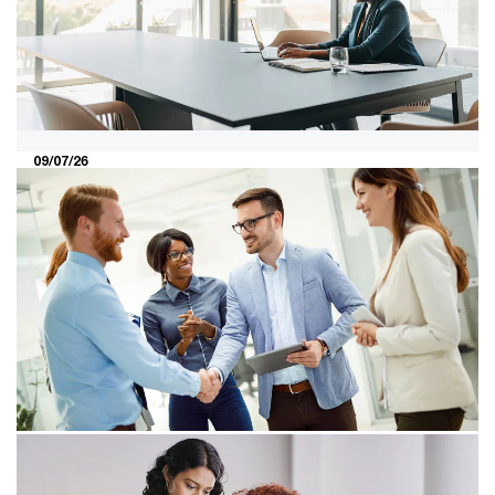
09/07/26
Organisaties die businessmodel
fundamenteel vernieuwen, zien hun
omzet groeien
Organisaties die hun businessmodel fundamenteel
vernieuwen, realiseren gemiddeld 21 procent meer
omzet. Wat drijft reinvention en wat levert het op?
06/07/26