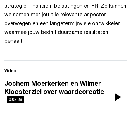
strategie, financiën, belastingen en HR. Zo kunnen
we samen met jou alle relevante aspecten
overwegen en een langetermijnvisie ontwikkelen
waarmee jouw bedrijf duurzame resultaten
behaalt.
Video
Jochem Moerkerken en Wilmer
Kloosterziel over waardecreatie
0:02:38
Pla
Vi