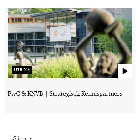
0:00:49
Pla
Vid
PwC & KNVB | Strategisch Kennispartners
- 3 items