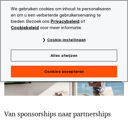
Skip
Skip
We gebruiken cookies om inhoud te personaliseren
to
to
en om u een verbeterde gebruikerservaring te
content
footer
bieden. Bezoek ons
Privacybeleid
of
PwC NL
Onze organisatie
Sponsoring
Cookiebeleid
voor meer informatie.
Sponsoring
Cookie-instellingen
Alles afwijzen
Cookies accepteren
Van sponsorships naar partnerships