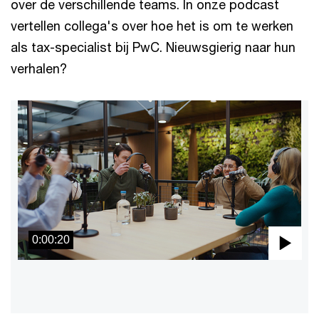
over de verschillende teams. In onze podcast
vertellen collega's over hoe het is om te werken
als tax-specialist bij PwC. Nieuwsgierig naar hun
verhalen?
0:00:20
Pla
Vid