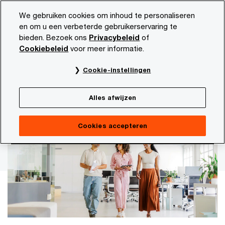
Skip
Skip
We gebruiken cookies om inhoud te personaliseren
to
to
en om u een verbeterde gebruikerservaring te
content
footer
bieden. Bezoek ons
Privacybeleid
of
PwC NL
Carrière
Onze vakgebieden
Tax
Cookiebeleid
voor meer informatie.
Werken aan fiscale oplossingen in een
Cookie-instellingen
veranderende wereld
Tax
Alles afwijzen
Cookies accepteren