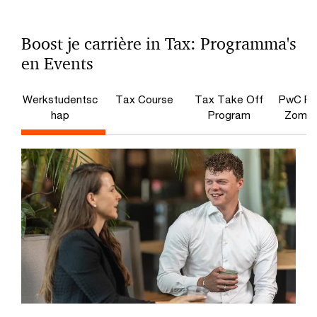
Boost je carrière in Tax: Programma's
en Events
Werkstudentsc
Tax Course
Tax Take Off
PwC Pe
hap
Program
Zomer