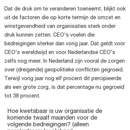
Dat de druk om te veranderen toeneemt, blijkt ook
uit de factoren die op korte termijn de omzet en
winstgevendheid van organisaties sterk onder
druk kunnen zetten. CEO's voelen die
bedreigingen sterker dan vorig jaar. Dat geldt voor
CEO's wereldwijd en voor Nederlandse CEO's
zelfs nog meer. In Nederland zijn vooral de zorgen
over (dreigende) geopolitieke conflicten gegroeid.
Terwijl vorig jaar nog elf procent dit percipieerde
als een grote zorg, is dat percentage nu gegroeid
tot 38 procent.
Hoe kwetsbaar is uw organisatie de komende twaalf maanden 
Hoe kwetsbaar is uw organisatie de
komende twaalf maanden voor de
Bar chart with 2 data series.
volgende bedreigingen? (alleen
The chart has 1 X axis displaying categories.