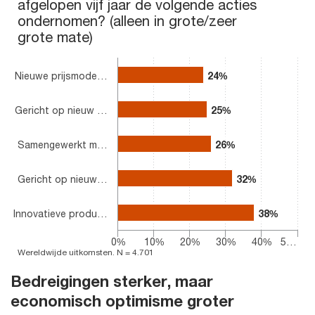
afgelopen vijf jaar de volgende acties
Bar chart with 5 bars.
ondernomen? (alleen in grote/zeer
The chart has 1 X axis displaying categories.
The chart has 1 Y axis displaying values. Range: 0 to 50.
grote mate)
Nieuwe prijsmode…
24%
24%
Gericht op nieuw …
25%
25%
Samengewerkt m…
26%
26%
Gericht op nieuw…
32%
32%
Innovatieve produ…
38%
38%
0%
10%
20%
30%
40%
5…
Wereldwijde uitkomsten. N = 4.701
End of interactive chart.
Bedreigingen sterker, maar
economisch optimisme groter