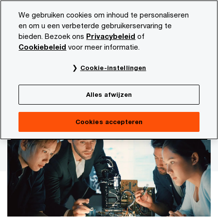
Skip
Skip
PwC’s 28e CEO Survey:
We gebruiken cookies om inhoud te personaliseren
to
to
en om u een verbeterde gebruikerservaring te
content
footer
bieden. Bezoek ons
Privacybeleid
of
PwC NL
Actueel en publicaties
Thema's
Economie
Cookiebeleid
voor meer informatie.
Uitkomsten van PwC's 28e CEO Survey
Cookie-instellingen
CEO's ondernemen acties die
Alles afwijzen
raken aan 'reinvention’
Cookies accepteren