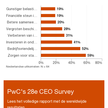
Gunstiger belasti…
19%
19%
Financiële steun i…
19%
19%
Betere samenwe…
20%
20%
Vergroten beschi…
28%
28%
Verbeteren van i…
31%
31%
Investeren in ond…
41%
41%
Bedrijfsvriendelij…
52%
52%
Zorgen voor sta…
59%
59%
0%
20%
40%
60%
80%
Nederlandse uitkomsten: N = 64
End of interactive chart.
PwC's 28e CEO Survey
Lees het volledige rapport met de wereldwijde
resultaten