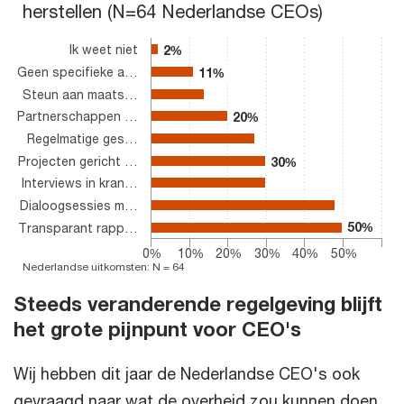
herstellen (N=64 Nederlandse CEOs)
Ik weet niet
2%
2%
Geen specifieke a…
11%
11%
Steun aan maats…
Partnerschappen …
20%
20%
Regelmatige ges…
Projecten gericht …
30%
30%
Interviews in kran…
Dialoogsessies m…
50%
50%
Transparant rapp…
0%
10%
20%
30%
40%
50%
Nederlandse uitkomsten: N = 64
End of interactive chart.
Steeds veranderende regelgeving blijft
het grote
pijnpunt voor CEO's
Wij hebben dit jaar de Nederlandse CEO's ook
gevraagd naar wat de overheid zou kunnen doen