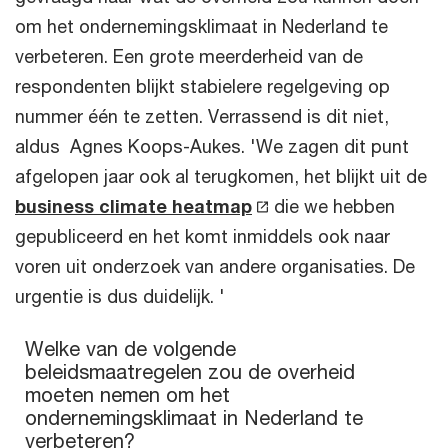
om het ondernemingsklimaat in Nederland te
verbeteren. Een grote meerderheid van de
respondenten blijkt stabielere regelgeving op
nummer één te zetten. Verrassend is dit niet,
aldus Agnes Koops-Aukes. 'We zagen dit punt
afgelopen jaar ook al terugkomen, het blijkt uit de
business climate heatmap
die we hebben
gepubliceerd en het komt inmiddels ook naar
voren uit onderzoek van andere organisaties. De
urgentie is dus duidelijk. '
Welke van de volgende beleidsmaatregelen zou de overheid 
Welke van de volgende
beleidsmaatregelen zou de overheid
Bar chart with 8 bars.
moeten nemen om het
The chart has 1 X axis displaying categories.
The chart has 1 Y axis displaying values. Range: 0 to 80.
ondernemingsklimaat in Nederland te
verbeteren?