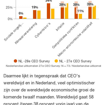
34%
34%
39%
39%
38%
38%
38%
38%
19%
19%
25%
11%
11%
6%
6%
0%
Klimaatverandering
Geopolitieke conflicten
Sociale ongelij…
Inflatie
Cyberrisico's
Macro-economische volatiliteit
NL -28e CEO Survey
NL - 27e CEO Survey
Nederlandse uitkomsten 27e CEO Survey: N = 73 / Nederlandse uitkomsten
End of interactive chart.
Daarmee lijkt in tegenspraak dat CEO's
wereldwijd en in Nederland, veel optimistischer
zijn over de wereldwijde economische groei de
komende twaalf maanden. Wereldwijd gaat 58
procent (tegen 38 procent vorig jaar) van de