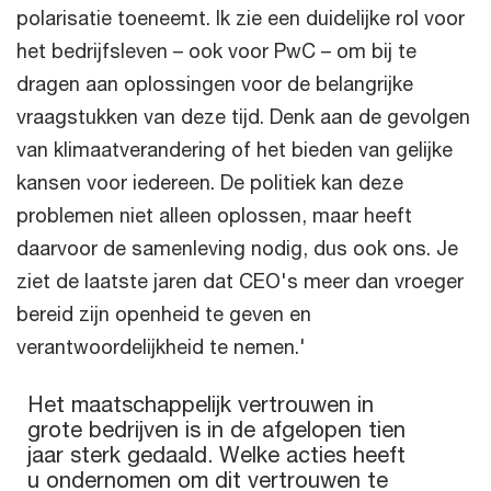
polarisatie toeneemt. Ik zie een duidelijke rol voor
het bedrijfsleven – ook voor PwC – om bij te
dragen aan oplossingen voor de belangrijke
vraagstukken van deze tijd. Denk aan de gevolgen
van klimaatverandering of het bieden van gelijke
kansen voor iedereen. De politiek kan deze
problemen niet alleen oplossen, maar heeft
daarvoor de samenleving nodig, dus ook ons. Je
ziet de laatste jaren dat CEO's meer dan vroeger
bereid zijn openheid te geven en
verantwoordelijkheid te nemen.'
Het maatschappelijk vertrouwen in grote bedrijven is in de a
Het maatschappelijk vertrouwen in
grote bedrijven is in de afgelopen tien
Bar chart with 9 bars.
jaar sterk gedaald. Welke acties heeft
The chart has 1 X axis displaying categories.
The chart has 1 Y axis displaying values. Range: 0 to 60.
u ondernomen om dit vertrouwen te