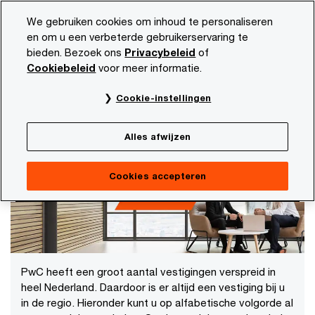
Skip
Skip
We gebruiken cookies om inhoud te personaliseren
to
to
en om u een verbeterde gebruikerservaring te
content
footer
bieden. Bezoek ons
Privacybeleid
of
PwC NL
Onze organisatie
Kantoren in Nederland
Cookiebeleid
voor meer informatie.
Kantoren in Nederland
Cookie-instellingen
Kantoren van PwC in uw regio
Alles afwijzen
Cookies accepteren
PwC heeft een groot aantal vestigingen verspreid in
heel Nederland. Daardoor is er altijd een vestiging bij u
in de regio. Hieronder kunt u op alfabetische volgorde al