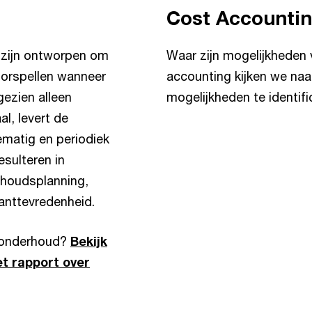
Cost Accounti
 zijn ontworpen om
Waar zijn mogelijkheden
voorspellen wanneer
accounting kijken we na
ezien alleen
mogelijkheden te identifi
l, levert de
ematig en periodiek
sulteren in
rhoudsplanning,
anttevredenheid.
d onderhoud?
Bekijk
t rapport over