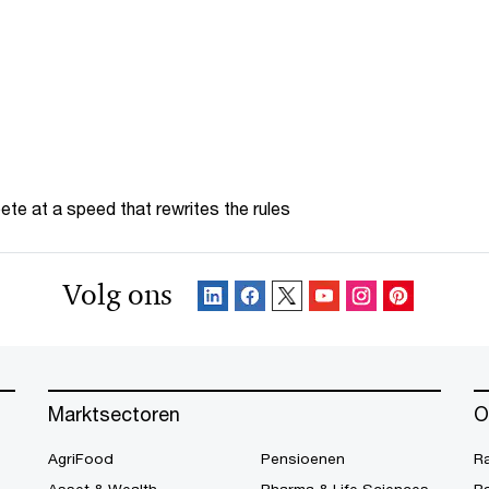
te at a speed that rewrites the rules
Volg ons
Marktsectoren
O
AgriFood
Pensioenen
R