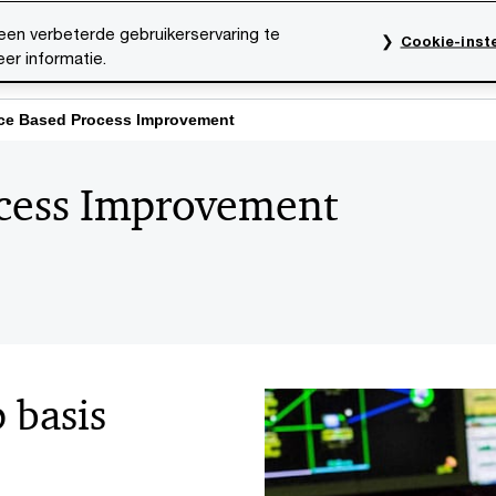
een verbeterde gebruikerservaring te
Cookie-inste
er informatie.
rktsectoren
Thema's
Mediacentrum
Onze organ
ce Based Process Improvement
cess Improvement
 basis