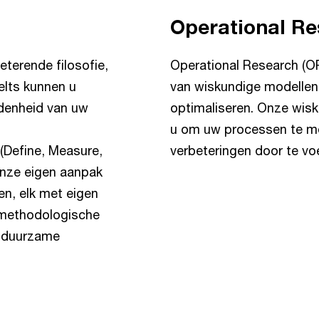
Operational R
eterende filosofie,
Operational Research (O
elts kunnen u
van wiskundige modellen
edenheid van uw
optimaliseren. Onze wis
u om uw processen te mo
(Define, Measure,
verbeteringen door te voe
onze eigen aanpak
en, elk met eigen
 methodologische
p duurzame