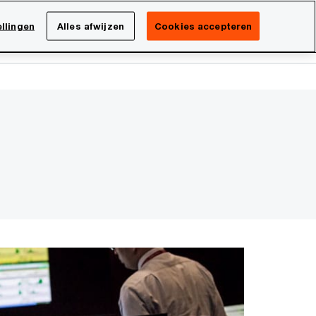
Netherlands
NL
llingen
Alles afwijzen
Cookies accepteren
Search
isatie
Carrière