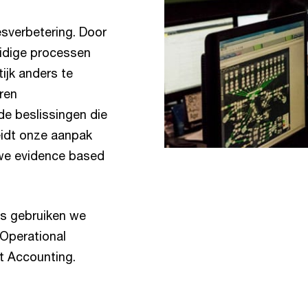
esverbetering. Door
idige processen
tijk anders te
ren
de beslissingen die
eidt onze aanpak
 we evidence based
cs gebruiken we
 Operational
t Accounting.