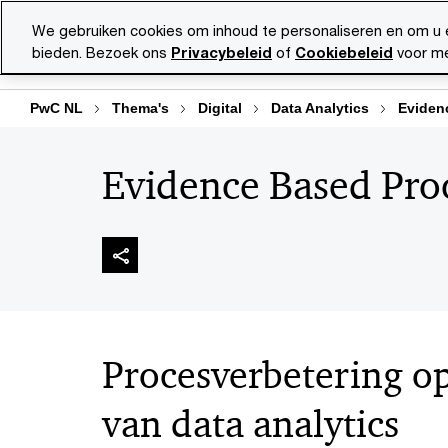
Skip
Skip
We gebruiken cookies om inhoud te personaliseren en om u 
to
to
bieden. Bezoek ons
Privacybeleid
of
Cookiebeleid
voor me
Diensten
Ma
content
footer
PwC NL
Thema's
Digital
Data Analytics
Eviden
Evidence Based Pro
Procesverbetering op
van data analytics