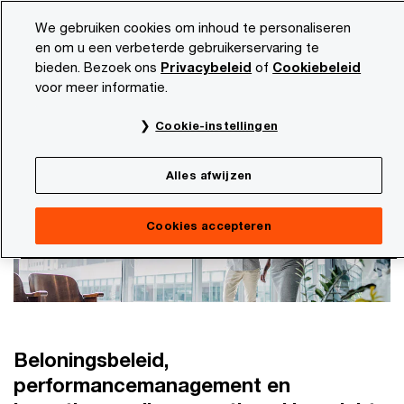
Skip
Skip
We gebruiken cookies om inhoud te personaliseren
to
to
en om u een verbeterde gebruikerservaring te
content
footer
bieden. Bezoek ons
Privacybeleid
of
Cookiebeleid
PwC NL
Onze dienstverlening
Workforce
Executive 
voor meer informatie.
Executive reward
Cookie-instellingen
Alles afwijzen
Cookies accepteren
Beloningsbeleid,
performancemanagement en