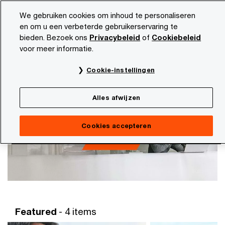
Skip
Skip
We gebruiken cookies om inhoud te personaliseren
to
to
en om u een verbeterde gebruikerservaring te
content
footer
bieden. Bezoek ons
Privacybeleid
of
Cookiebeleid
PwC NL
Marktsectoren
Future of Banking
voor meer informatie.
Future of Banking
Cookie-instellingen
Toekomst bankenlandschap
Alles afwijzen
Cookies accepteren
Featured
- 4 items