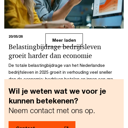
PwC-benchmark laat zien waarom Nederlandse
verzekeraars relatief hoge niveaus van onderbouwing
realiseren.
20/05/26
Meer laden
Belastingbijdrage bedrijfsleven
groeit harder dan economie
De totale belastingbijdrage van het Nederlandse
bedrijfsleven in 2025 groeit in verhouding veel sneller
dan de economie: bedrijven betalen en innen een groot
deel van de belastinginkomsten.
Wil je weten wat we voor je
kunnen betekenen?
Neem contact met ons op.