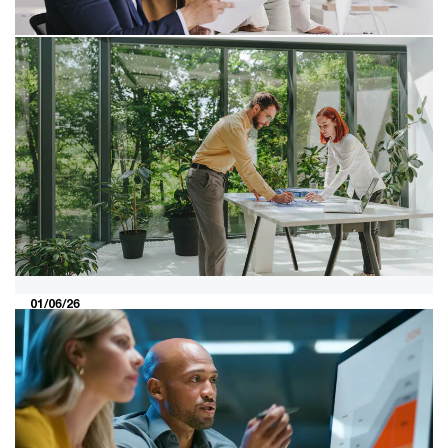
11/06/26
Consumer Markets M&A Deals
nieuwsbrief mei 2026
Bekijk hier een actueel overzicht van belangrijke
ontwikkelingen, fusies en overnames in de retail-,
consumenten- en recreatie-industrie in Europa.
01/06/26
Nederlandse verzekeraars lopen
voorop in de onderbouwing van LAC
DT
LAC DT verschilt aanzienlijk binnen Europa. Een nieuwe