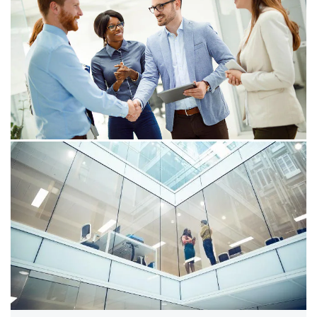
maken, met impact op
maatschappelijke en bedrijfswaarde
Sociale duurzaamheid van Achmea werd met PwC
meetbaar gemaakt. Achmea kan nu sturen op
initiatieven die bijdragen aan maatschappelijke waarde
en aan bedrijfswaarde.
06/07/26
Consumer Markets M&A Deals
nieuwsbrief juni 2026
Bekijk hier een actueel overzicht van belangrijke
ontwikkelingen, fusies en overnames in de retail-,
consumenten- en recreatie-industrie in Europa.