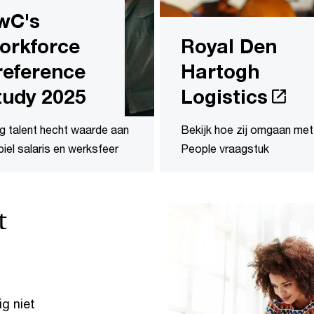
wC's
orkforce
Royal Den
reference
Hartogh
tudy 2025
Logistics
g talent hecht waarde aan
Bekijk hoe zij omgaan met
biel salaris en werksfeer
People vraagstuk
t
g niet