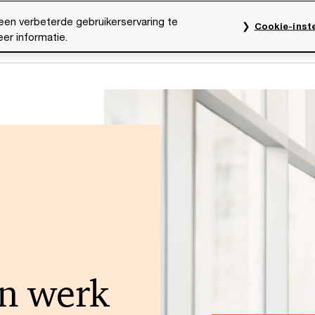
een verbeterde gebruikerservaring te
Cookie-inste
er informatie.
rktsectoren
Thema's
Mediacentrum
Onze organ
n werk