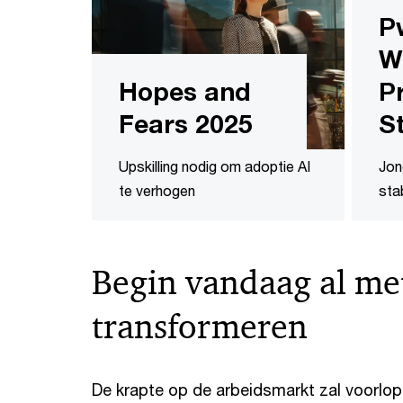
P
W
Hopes and
P
Fears 2025
S
Upskilling nodig om adoptie AI
Jon
te verhogen
sta
Begin vandaag al me
transformeren
De krapte op de arbeidsmarkt zal voorlopi