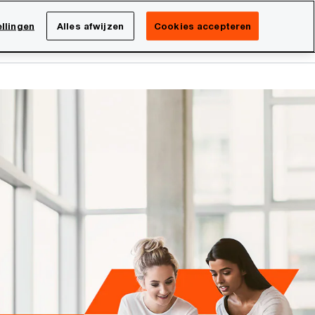
Netherlands
NL
llingen
Alles afwijzen
Cookies accepteren
Search
isatie
Carrière