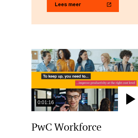
Lees meer
0:01:16
P
V
PwC Workforce