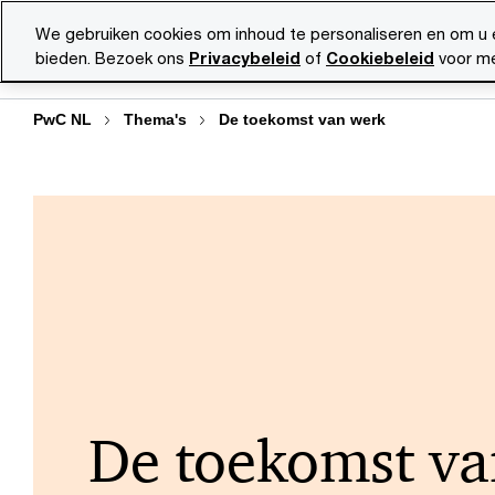
Skip
Skip
We gebruiken cookies om inhoud te personaliseren en om u 
to
to
bieden. Bezoek ons
Privacybeleid
of
Cookiebeleid
voor me
Diensten
Ma
content
footer
PwC NL
Thema's
De toekomst van werk
De toekomst va