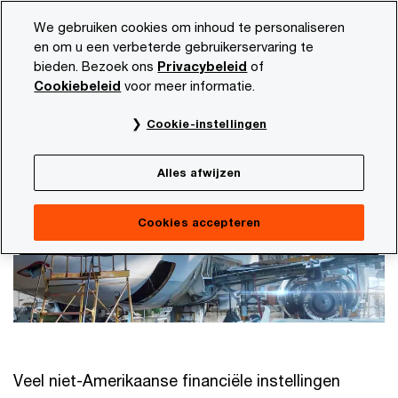
Skip
Skip
We gebruiken cookies om inhoud te personaliseren
to
to
en om u een verbeterde gebruikerservaring te
content
footer
bieden. Bezoek ons
Privacybeleid
of
PwC NL
Onze dienstverlening
Tax
Het Qualified Int
Cookiebeleid
voor meer informatie.
Het Qualified Intermediary regime &
Cookie-instellingen
meer
Alles afwijzen
Cookies accepteren
Veel niet-Amerikaanse financiële instellingen