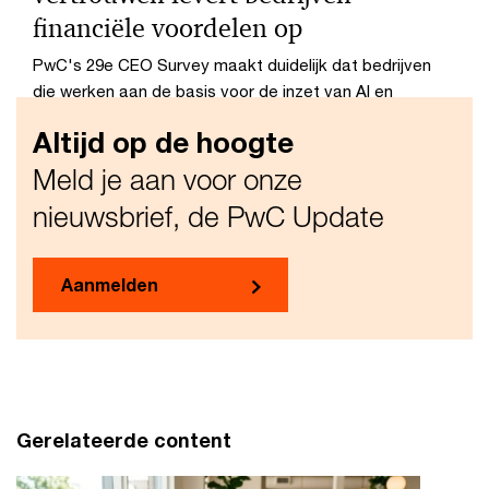
financiële voordelen op
PwC's 29e CEO Survey maakt duidelijk dat bedrijven
die werken aan de basis voor de inzet van AI en
innovatie en die het vertrouwen hebben van hun
Altijd op de hoogte
stakeholders, daar ook financiële resultaten van zien.
Meld je aan voor onze
nieuwsbrief, de PwC Update
Aanmelden
Gerelateerde content