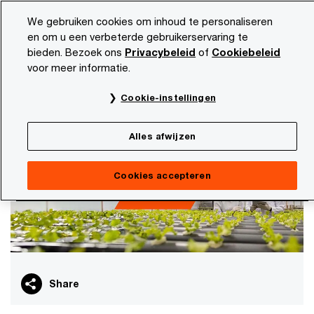
Skip
Skip
We gebruiken cookies om inhoud te personaliseren
to
to
en om u een verbeterde gebruikerservaring te
content
footer
bieden. Bezoek ons
Privacybeleid
of
Cookiebeleid
PwC NL
Marktsectoren
AgriFood
voor meer informatie.
AgriFood
Cookie-instellingen
Houvast in onzekere tijden
Alles afwijzen
Cookies accepteren
Share