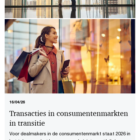
22/04/26
Een strategische verdieping voor
hoofden interne audit
Interne audit ontwikkelt zich steeds meer tot een
strategische sparringpartner voor het bestuur. Tijdens
de Internal Audit Summer School gaan we in op wat dit
voor de functie betekent.
16/04/26
Transacties in consumentenmarkten
in transitie
Voor dealmakers in de consumentenmarkt staat 2026 in