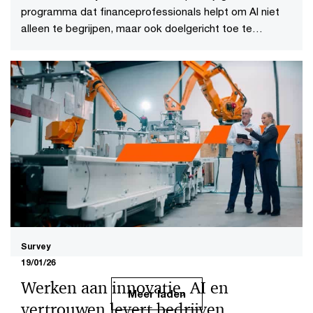
programma dat financeprofessionals helpt om AI niet
alleen te begrijpen, maar ook doelgericht toe te
passen.
Survey
19/01/26
Werken aan innovatie, AI en
Meer laden
vertrouwen levert bedrijven