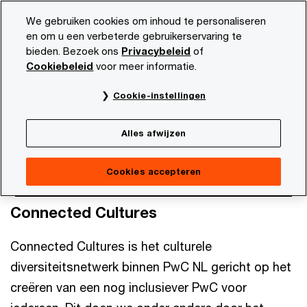
Skip
Skip
We gebruiken cookies om inhoud te personaliseren
to
to
en om u een verbeterde gebruikerservaring te
content
footer
bieden. Bezoek ons
Privacybeleid
of
PwC NL
Onze organisatie
Diversiteit
Connected Cult
Cookiebeleid
voor meer informatie.
Connected Cultures
Cookie-instellingen
Alles afwijzen
Cookies accepteren
Connected Cultures
Connected Cultures is het culturele
diversiteitsnetwerk binnen PwC NL gericht op het
creëren van een nog inclusiever PwC voor