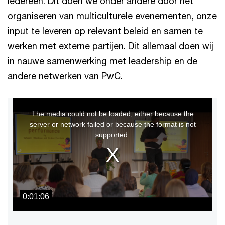
iedereen. Dit doen we onder andere door het
organiseren van multiculturele evenementen, onze
input te leveren op relevant beleid en samen te
werken met externe partijen. Dit allemaal doen wij
in nauwe samenwerking met leadership en de
andere netwerken van PwC.
This
The media could not be loaded, either because the
is
server or network failed or because the format is not
a
supported.
modal
window.
0:01:06