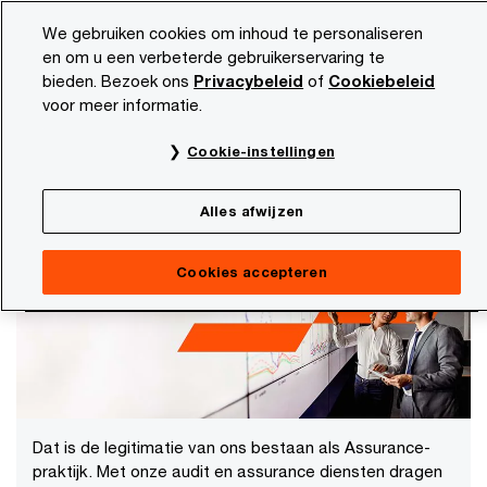
Skip
Skip
We gebruiken cookies om inhoud te personaliseren
to
to
en om u een verbeterde gebruikerservaring te
content
footer
bieden. Bezoek ons
Privacybeleid
of
Cookiebeleid
PwC NL
Onze dienstverlening
Audit & Assurance
voor meer informatie.
Audit & Assurance
Cookie-instellingen
'Inspire a movement that builds trust in business
and beyond’
Alles afwijzen
Cookies accepteren
Dat is de legitimatie van ons bestaan als Assurance-
praktijk. Met onze audit en assurance diensten dragen