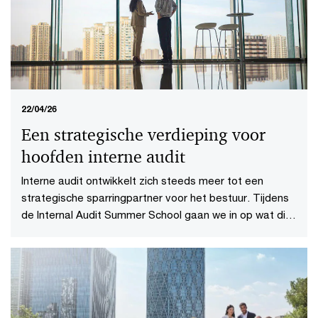
Bijna tien cent van elke euro in de Nederlandse
economie komt voort uit data. De waarde verschuift
daarbij van data verzamelen naar inzichten en impact
via datascience en AI.
22/04/26
Een strategische verdieping voor
hoofden interne audit
Interne audit ontwikkelt zich steeds meer tot een
strategische sparringpartner voor het bestuur. Tijdens
de Internal Audit Summer School gaan we in op wat dit
voor de functie betekent.