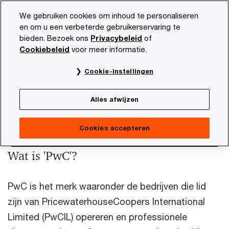
Skip
Skip
We gebruiken cookies om inhoud te personaliseren
to
to
en om u een verbeterde gebruikerservaring te
content
footer
bieden. Bezoek ons
Privacybeleid
of
PwC NL
Onze organisatie
Ons internationale netwerk
Cookiebeleid
voor meer informatie.
Ons internationale
Cookie-instellingen
netwerk
Alles afwijzen
Cookies accepteren
Wat is 'PwC'?
PwC is het merk waaronder de bedrijven die lid
zijn van PricewaterhouseCoopers International
Limited (PwCIL) opereren en professionele