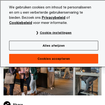
Skip
Skip
Jaarbericht 2022/2023:
We gebruiken cookies om inhoud te personaliseren
to
to
en om u een verbeterde gebruikerservaring te
content
footer
bieden. Bezoek ons
Privacybeleid
of
PwC NL
Onze organisatie
Jaarbericht 2022/2023
Com
Cookiebeleid
voor meer informatie.
De beste oplossing bedenk je samen
Cookie-instellingen
Community of solvers
Alles afwijzen
Cookies accepteren
Share