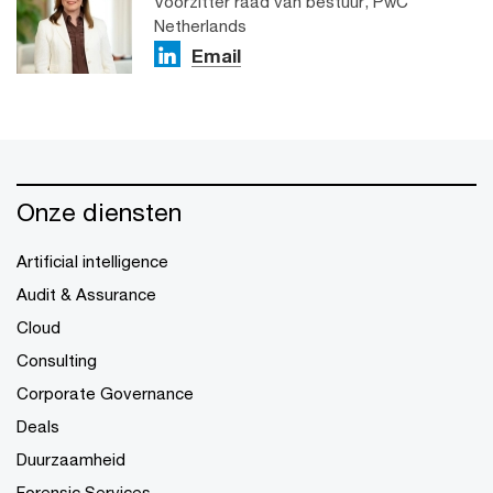
Voorzitter raad van bestuur, PwC
Netherlands
Email
Onze diensten
Artificial intelligence
Audit & Assurance
Cloud
Consulting
Corporate Governance
Deals
Duurzaamheid
Forensic Services