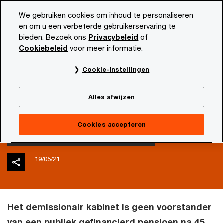
Skip
Skip
We gebruiken cookies om inhoud te personaliseren
to
to
en om u een verbeterde gebruikerservaring te
content
footer
bieden. Bezoek ons
Privacybeleid
of
PwC NL
Actueel en publicaties
Diensten en sectoren
Cookiebeleid
voor meer informatie.
Kabinet: geen publiek
Cookie-instellingen
gefinancierd pensioen
Alles afwijzen
na 45 werkjaren
Cookies accepteren
19/05/21
Het demissionair kabinet is geen voorstander
van een publiek gefinancierd pensioen na 45