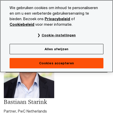
Skip
Skip
We gebruiken cookies om inhoud te personaliseren
to
to
en om u een verbeterde gebruikerservaring te
content
footer
bieden. Bezoek ons
Privacybeleid
of
PwC NL
Bastiaan Starink
Cookiebeleid
voor meer informatie.
Cookie-instellingen
Alles afwijzen
Cookies accepteren
Bastiaan Starink
Partner, PwC Netherlands