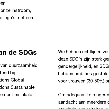
een
 onze instroom,
ollega’s met een
aan de SDGs
We hebben richtlijnen va
deze SDG's zijn sterk ge
n van duurzaamheid
gendergelijkheid, en SDG
tend bij
hebben ambities gesteld 
tions Global
voor vrouwen (30-50%) o
tions Sustainable
ement en lokale
Om adequaat te reagere
aandacht aan meerdere d