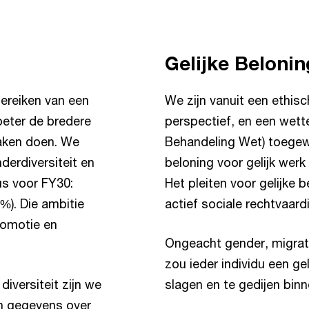
Gelijke Beloni
ereiken van een
We zijn vanuit een ethis
eter de bredere
perspectief, en een wettel
aken doen. We
Behandeling Wet) toegewi
derdiversiteit en
beloning voor gelijk werk 
aus voor FY30:
Het pleiten voor gelijke 
%). Die ambitie
actief sociale rechtvaar
promotie en
Ongeacht gender, migrat
zou ieder individu een g
diversiteit zijn we
slagen en te gedijen bin
n gegevens over