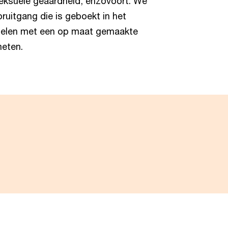
 seksuele geaardheid, enzovoort. We
ruitgang die is geboekt in het
oelen met een op maat gemaakte
eten.