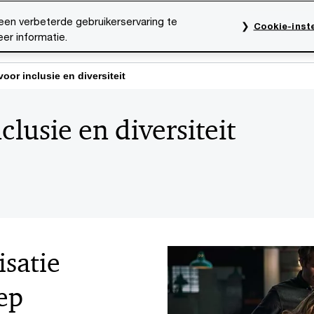
een verbeterde gebruikerservaring te
Cookie-inste
er informatie.
rktsectoren
Thema's
Mediacentrum
Onze organ
oor inclusie en diversiteit
lusie en diversiteit
isatie
ep