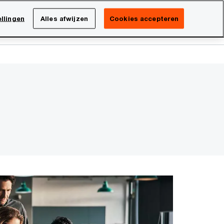
Netherlands
NL
llingen
Alles afwijzen
Cookies accepteren
Search
isatie
Carrière