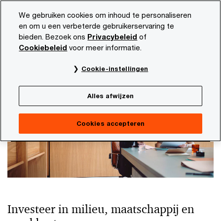
Skip
Skip
We gebruiken cookies om inhoud te personaliseren
to
to
en om u een verbeterde gebruikerservaring te
content
footer
bieden. Bezoek ons
Privacybeleid
of
PwC NL
Thema's
Waardecreatie
Duurzame dealwaard
Cookiebeleid
voor meer informatie.
ESG als aanjager van waardecreatie
Cookie-instellingen
Duurzame dealwaarde
Alles afwijzen
Cookies accepteren
Investeer in milieu, maatschappij en