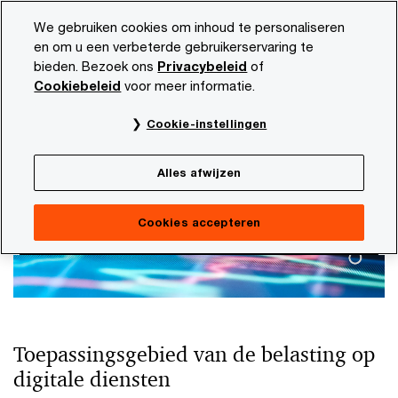
Skip
Skip
We gebruiken cookies om inhoud te personaliseren
to
to
en om u een verbeterde gebruikerservaring te
content
footer
bieden. Bezoek ons
Privacybeleid
of
PwC NL
Onze dienstverlening
Tax
Taxation of the d
Cookiebeleid
voor meer informatie.
Digital Services Tax
Cookie-instellingen
Alles afwijzen
Cookies accepteren
Toepassingsgebied van de belasting op
digitale diensten