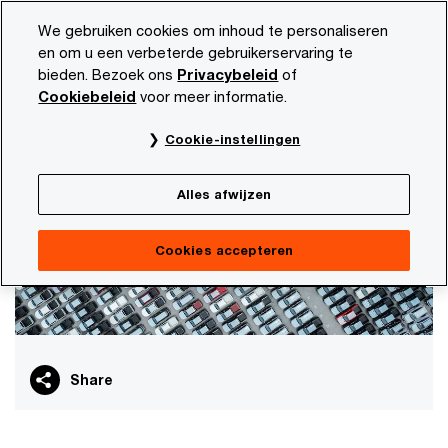
Skip
Skip
We gebruiken cookies om inhoud te personaliseren
to
to
en om u een verbeterde gebruikerservaring te
content
footer
bieden. Bezoek ons
Privacybeleid
of
PwC NL
Onze dienstverlening
Tax
Indirecte belasti
Cookiebeleid
voor meer informatie.
Exportcontroles en sancties
Cookie-instellingen
Alles afwijzen
Cookies accepteren
Share