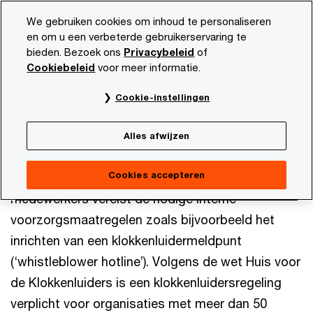
Skip
Skip
We gebruiken cookies om inhoud te personaliseren
to
to
en om u een verbeterde gebruikerservaring te
content
footer
bieden. Bezoek ons
Privacybeleid
of
PwC NL
Onze dienstverlening
Forensic Services
Com
Cookiebeleid
voor meer informatie.
Klokkenluidersmeldpunt
Cookie-instellingen
Alles afwijzen
Cookies accepteren
Het melden van een misstand door een van jouw
medewerkers vereist de nodige interne
voorzorgsmaatregelen zoals bijvoorbeeld het
inrichten van een klokkenluidermeldpunt
(‘whistleblower hotline’). Volgens de wet Huis voor
de Klokkenluiders is een klokkenluidersregeling
verplicht voor organisaties met meer dan 50