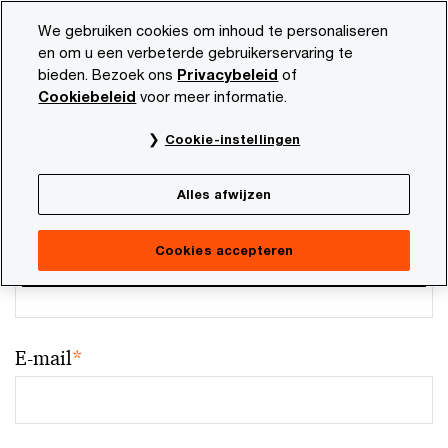
Skip
Skip
We gebruiken cookies om inhoud te personaliseren
to
to
en om u een verbeterde gebruikerservaring te
content
footer
bieden. Bezoek ons
Privacybeleid
of
Cookiebeleid
voor meer informatie.
Cookie-instellingen
Your comments & suggestions
Alles afwijzen
Required fields are marked with an asterisk(
*
)
Naam
*
Cookies accepteren
E-mail
*