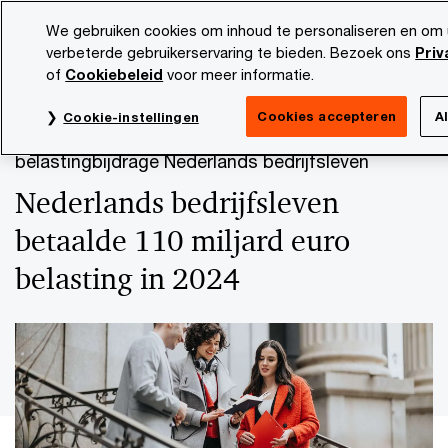
Skip
Skip
We gebruiken cookies om inhoud te personaliseren en om
to
to
verbeterde gebruikerservaring te bieden. Bezoek ons
Priv
content
footer
of
Cookiebeleid
voor meer informatie.
PwC NL
Actueel en publicaties
Thema's
Economie
Cookies accepteren
A
Cookie-instellingen
PwC publiceert voor tweede keer
belastingbijdrage Nederlands bedrijfsleven
Nederlands bedrijfsleven
betaalde 110 miljard euro
belasting in 2024