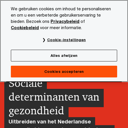
Skip
Skip
We gebruiken cookies om inhoud te personaliseren
to
to
en om u een verbeterde gebruikerservaring te
content
footer
bieden. Bezoek ons
Privacybeleid
of
PwC NL
Actueel en publicaties
Diensten en sectoren
Cookiebeleid
voor meer informatie.
Cookie-instellingen
Alles afwijzen
Cookies accepteren
Sociale
determinanten van
gezondheid
Uitbreiden van het Nederlandse