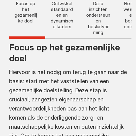
Focus op
Ontwikkel
Data
Betre
het
standaard
inzichten
weers
gezamenlij
en en
ondersteun
el 
ke doel
dynamisch
en
beoo
e kaders
besluitvor
doelg
ming
Focus op het gezamenlijke
doel
Hiervoor is het nodig om terug te gaan naar de
basis: start met het vaststellen van een
gezamenlijke doelstelling. Deze stap is
cruciaal, aangezien eigenaarschap en
verantwoordelijkheden pas aan het licht
komen als de onderliggende zorg- en
maatschappelijke kosten en baten inzichtelijk
zijn. Om te komen tot een gezamenlijke