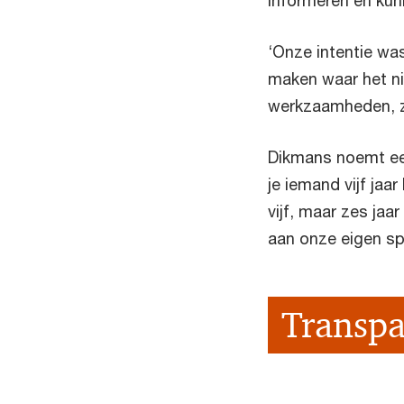
informeren en ku
‘Onze intentie wa
maken waar het ni
werkzaamheden, zo
Dikmans noemt een
je iemand vijf jaa
vijf, maar zes jaa
aan onze eigen sp
Transp