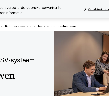
een verbeterde gebruikerservaring te
Cookie-inste
er informatie.
rktsectoren
Thema's
Mediacentrum
Onze organ
Publieke sector
Herstel van vertrouwen
j
 FSV-systeem
uwen