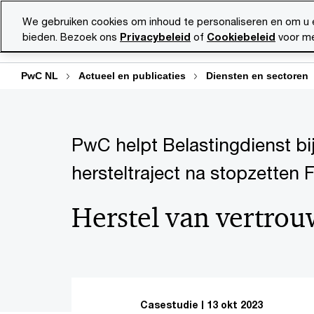
Skip
Skip
We gebruiken cookies om inhoud te personaliseren en om u 
to
to
bieden. Bezoek ons
Privacybeleid
of
Cookiebeleid
voor me
Diensten
Ma
content
footer
PwC NL
Actueel en publicaties
Diensten en sectoren
PwC helpt Belastingdienst bi
hersteltraject na stopzetten
Herstel van vertro
Casestudie
13 okt 2023