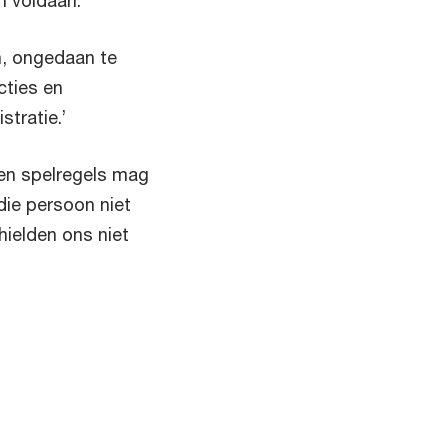
 voldaan.'
n, ongedaan te
cties en
stratie.’
gen spelregels mag
die persoon niet
 hielden ons niet