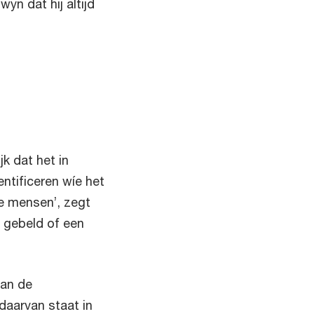
yn dat hij altijd
k dat het in
ntificeren wíe het
e mensen’, zegt
 gebeld of een
van de
 daarvan staat in