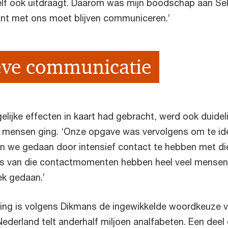
zelf ook uitdraagt. Daarom was mijn boodschap aan Selw
ant met ons moet blijven communiceren.’
eve communicatie
ijke effecten in kaart had gebracht, werd ook duidelij
 mensen ging. ‘Onze opgave was vervolgens om te ide
n we gedaan door intensief contact te hebben met di
is van die contactmomenten hebben heel veel mensen
k gedaan.’
ing is volgens Dikmans de ingewikkelde woordkeuze 
Nederland telt anderhalf miljoen analfabeten. Een deel