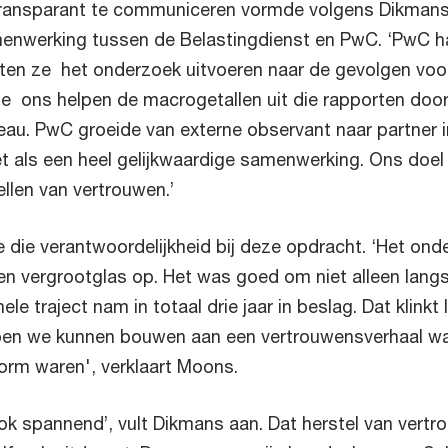
ransparant te communiceren vormde volgens Dikmans
enwerking tussen de Belastingdienst en PwC. ‘PwC ha
sten ze het onderzoek uitvoeren naar de gevolgen voo
 ons helpen de macrogetallen uit die rapporten door 
veau. PwC groeide van externe observant naar partner i
et als een heel gelijkwaardige samenwerking. Ons doel
ellen van vertrouwen.’
ie verantwoordelijkheid bij deze opdracht. ‘Het onder
en vergrootglas op. Het was goed om niet alleen langs d
 hele traject nam in totaal drie jaar in beslag. Dat klinkt 
bben we kunnen bouwen aan een vertrouwensverhaal wa
norm waren', verklaart Moons.
 ook spannend’, vult Dikmans aan. Dat herstel van vert