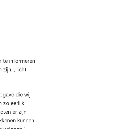
n te informeren
ijn.’, licht
opgave die wij
zo eerlijk
cten er zijn
okkenen kunnen