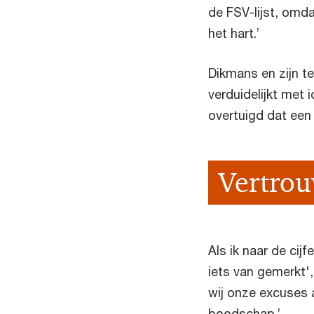
de FSV-lijst, omd
het hart.’
Dikmans en zijn te
verduidelijkt met 
overtuigd dat een
Vertrou
Als ik naar de cij
iets van gemerkt'
wij onze excuses 
boodschap.’