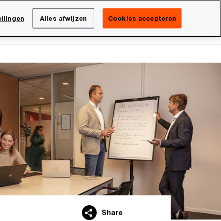
Netherlands
NL
llingen
Alles afwijzen
Cookies accepteren
Search
isatie
Carrière
Share