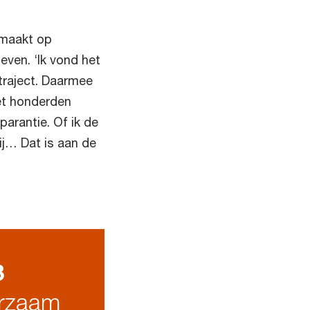
emaakt op
even. ‘Ik vond het
traject. Daarmee
met honderden
parantie. Of ik de
ij… Dat is aan de
3
urzaam