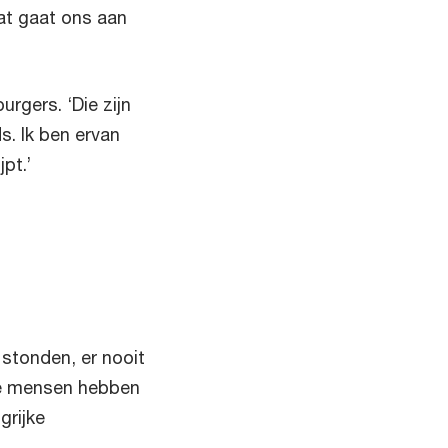
at gaat ons aan
rgers. ‘Die zijn
s. Ik ben ervan
jpt.’
 stonden, er nooit
eze mensen hebben
grijke