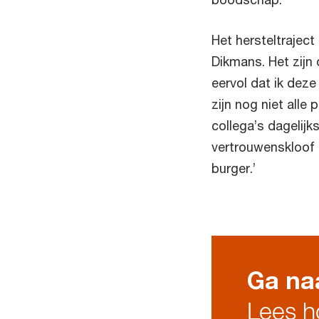
Het hersteltrajec
Dikmans. Het zijn
eervol dat ik dez
zijn nog niet all
collega’s dagelijk
vertrouwenskloof 
burger.’
Ga naa
Lees h