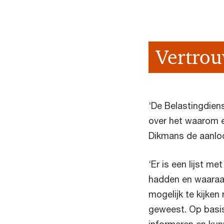
Vertro
‘De Belastingdien
over het waarom en
Dikmans de aanloo
‘Er is een lijst m
hadden en waaraan
mogelijk te kijken
geweest. Op basis