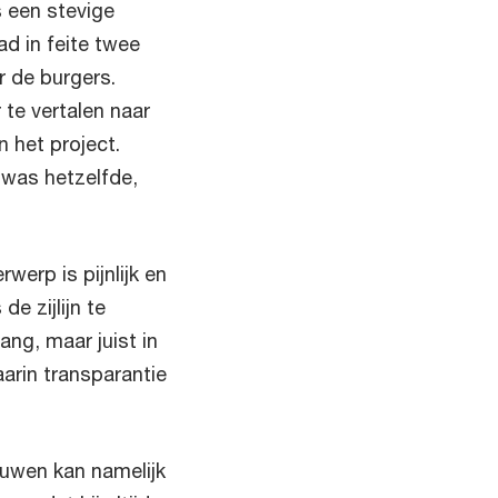
 een stevige
d in feite twee
r de burgers.
te vertalen naar
n het project.
 was hetzelfde,
werp is pijnlijk en
e zijlijn te
lang, maar juist in
arin transparantie
rouwen kan namelijk