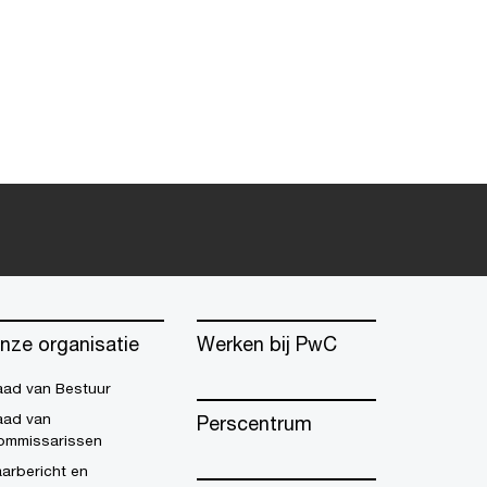
nze organisatie
Werken bij PwC
aad van Bestuur
aad van
Perscentrum
ommissarissen
arbericht en