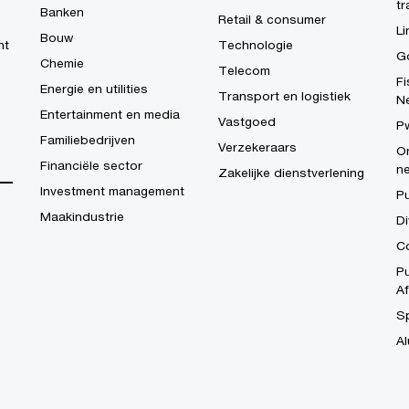
tr
Banken
Retail & consumer
Li
Bouw
ht
Technologie
G
Chemie
Telecom
Fi
Energie en utilities
Transport en logistiek
N
Entertainment en media
Vastgoed
P
Familiebedrijven
Verzekeraars
On
Financiële sector
n
Zakelijke dienstverlening
Investment management
P
Maakindustrie
Di
Co
Pu
Af
S
Al