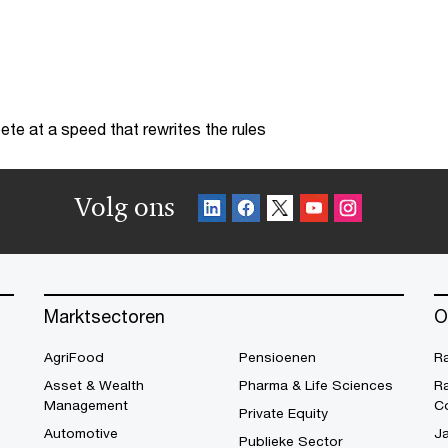
te at a speed that rewrites the rules
Volg ons
Marktsectoren
O
AgriFood
Pensioenen
R
Asset & Wealth
Pharma & Life Sciences
R
Management
C
Private Equity
Automotive
Ja
Publieke Sector