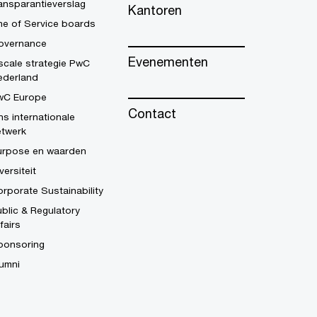
ansparantieverslag
Kantoren
ne of Service boards
overnance
Evenementen
scale strategie PwC
ederland
wC Europe
Contact
s internationale
etwerk
urpose en waarden
versiteit
rporate Sustainability
blic & Regulatory
fairs
ponsoring
umni