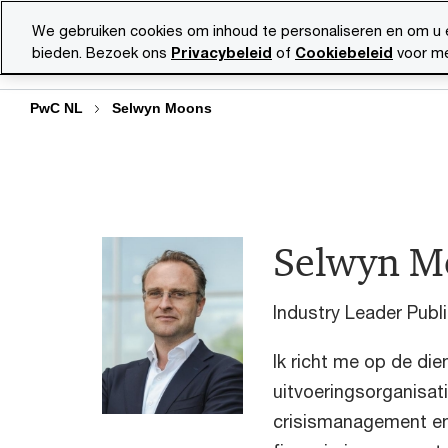
Skip
Skip
We gebruiken cookies om inhoud te personaliseren en om u 
to
to
bieden. Bezoek ons
Privacybeleid
of
Cookiebeleid
voor me
Diensten
Ma
content
footer
PwC NL
Selwyn Moons
Selwyn M
Industry Leader Publ
Ik richt me op de die
uitvoeringsorganisati
crisismanagement en