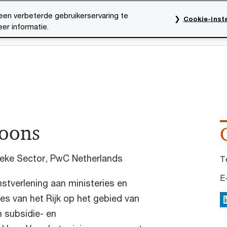
een verbeterde gebruikerservaring te
Cookie-inste
er informatie.
rktsectoren
Thema's
Mediacentrum
Onze organ
oons
ieke Sector, PwC Netherlands
T
E
nstverlening aan ministeries en
es van het Rijk op het gebied van
L
 subsidie- en