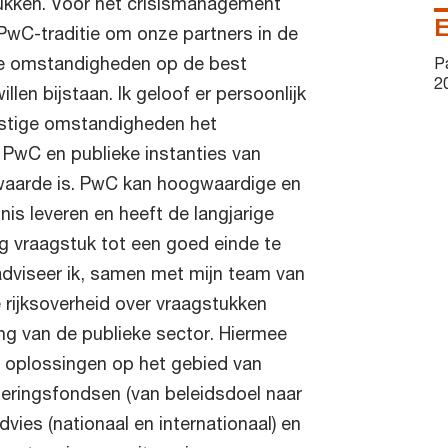
tukken. Voor het crisismanagement
E
PwC-traditie om onze partners in de
lle omstandigheden op de best
P
2
llen bijstaan. Ik geloof er persoonlijk
 lastige omstandigheden het
PwC en publieke instanties van
aarde is. PwC kan hoogwaardige en
nnis leveren en heeft de langjarige
ig vraagstuk tot een goed einde te
dviseer ik, samen met mijn team van
 rijksoverheid over vraagstukken
ng van de publieke sector. Hiermee
 oplossingen op het gebied van
steringsfondsen (van beleidsdoel naar
dvies (nationaal en internationaal) en