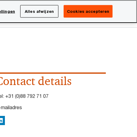
Netherlands
NL
llingen
Alles afwijzen
Cookies accepteren
Search
isatie
Carrière
Contact details
el:
+31 (0)88 792 71 07
-mailadres
inkedIn