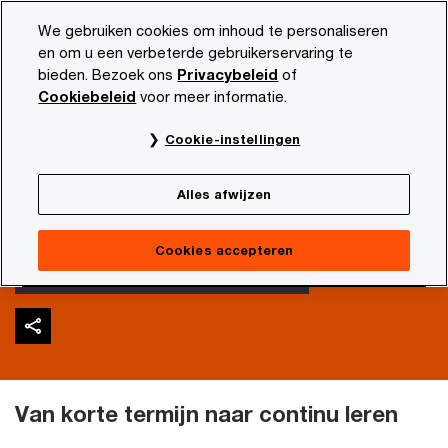
Skip
Skip
We gebruiken cookies om inhoud te personaliseren
to
to
en om u een verbeterde gebruikerservaring te
content
footer
bieden. Bezoek ons
Privacybeleid
of
PwC NL
Actueel en publicaties
Diensten en sectoren
Cookiebeleid
voor meer informatie.
Een leven lang leren:
Cookie-instellingen
relevant blijven in het
Alles afwijzen
digitale tijdperk
Cookies accepteren
Van korte termijn naar continu leren