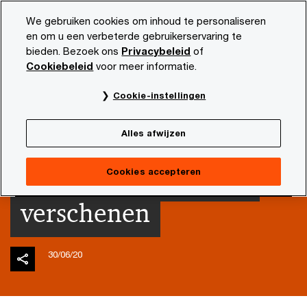
Skip
Skip
We gebruiken cookies om inhoud te personaliseren
to
to
en om u een verbeterde gebruikerservaring te
content
footer
bieden. Bezoek ons
Privacybeleid
of
PwC NL
Actueel en publicaties
Belastingnieuws
Ven
Cookiebeleid
voor meer informatie.
Leidraad
Cookie-instellingen
meldingsplichtige
Alles afwijzen
constructies (DAC6)
Cookies accepteren
verschenen
30/06/20