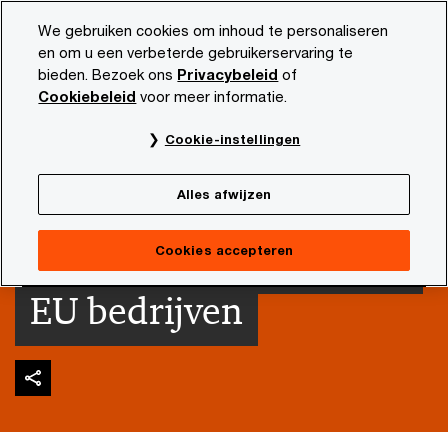
Skip
Skip
We gebruiken cookies om inhoud te personaliseren
to
to
en om u een verbeterde gebruikerservaring te
content
footer
bieden. Bezoek ons
Privacybeleid
of
PwC NL
Thema's
Inzichten in klimaat en duurzaamheid
Cookiebeleid
voor meer informatie.
Contact | NESRS:
Cookie-instellingen
CSRD rapportage
Alles afwijzen
standaarden voor niet-
Cookies accepteren
EU bedrijven