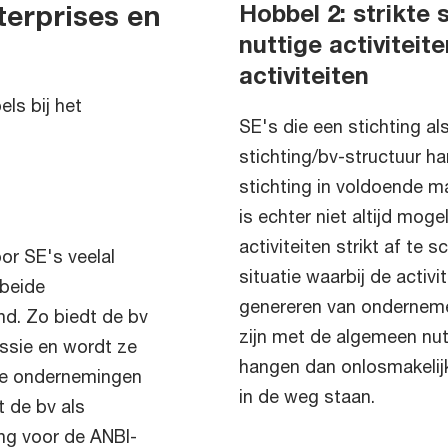
terprises en
Hobbel 2: strikte
nuttige activitei
activiteiten
ls bij het
SE's die een stichting a
stichting/bv-structuur h
stichting in voldoende m
is echter niet altijd mog
activiteiten strikt af te 
or SE's veelal
situatie waarbij de activi
 beide
genereren van ondernem
nd. Zo biedt de bv
zijn met de algemeen nutt
ssie en wordt ze
hangen dan onlosmakelij
ele ondernemingen
in de weg staan.
 de bv als
ng voor de ANBI-