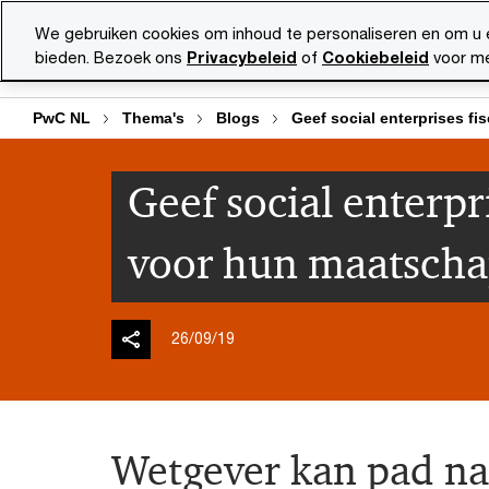
Skip
Skip
We gebruiken cookies om inhoud te personaliseren en om u 
to
to
bieden. Bezoek ons
Privacybeleid
of
Cookiebeleid
voor me
Diensten
Ma
content
footer
PwC NL
Thema's
Blogs
Geef social enterprises f
Geef social enterpr
voor hun maatschap
26/09/19
Wetgever kan pad na