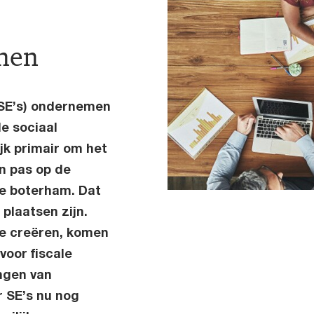
nen
(SE’s) ondernemen
de sociaal
jk primair om het
n pas op de
e boterham. Dat
 plaatsen zijn.
ze creëren, komen
voor fiscale
ingen van
r SE’s nu nog