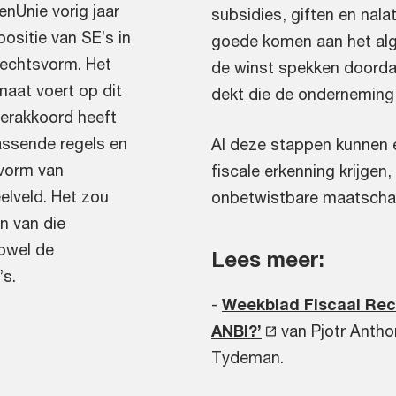
nUnie vorig jaar
subsidies, giften en nal
ositie van SE’s in
goede komen aan het al
rechtsvorm. Het
de winst spekken doorda
aat voert op dit
dekt die de ondernemin
eerakkoord heeft
assende regels en
Al deze stappen kunnen 
 vorm van
fiscale erkenning krijgen
elveld. Het zou
onbetwistbare maatschap
en van die
owel de
Lees meer:
’s.
-
Weekblad Fiscaal Rech
ANBI?’
van Pjotr Anthon
Tydeman.