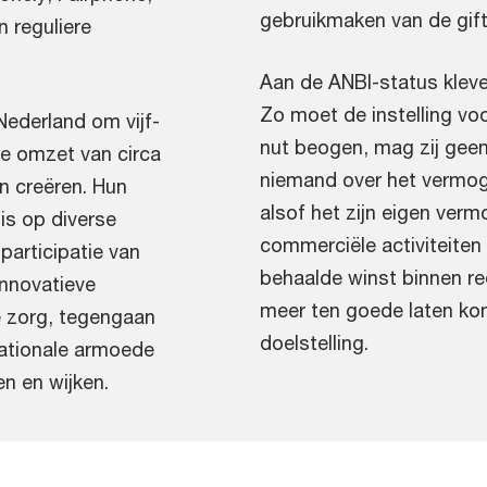
gebruikmaken van de gift
 reguliere
Aan de ANBI-status kleve
Zo moet de instelling vo
Nederland om vijf-
nut beogen, mag zij ge
e omzet van circa
niemand over het vermoge
n creëren. Hun
alsof het zijn eigen ver
is op diverse
commerciële activiteite
participatie van
behaalde winst binnen red
nnovatieve
meer ten goede laten ko
e zorg, tegengaan
doelstelling.
rnationale armoede
en en wijken.