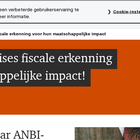
een verbeterde gebruikerservaring te
Cookie-inste
er informatie.
rktsectoren
Thema's
Mediacentrum
Onze organ
iscale erkenning voor hun maatschappelijke impact
ises fiscale erkenning
pelijke impact!
ar ANBI-