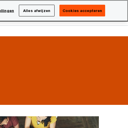
Netherlands
NL
llingen
Alles afwijzen
Cookies accepteren
Search
isatie
Carrière