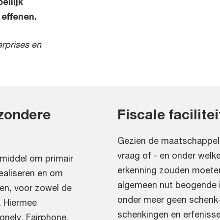
eilijk
effenen.
erprises en
jzondere
Fiscale facilite
Gezien de maatschappelijk
vraag of - en onder welke
 middel om primair
erkenning zouden moeten 
realiseren en om
algemeen nut beogende in
en, voor zowel de
onder meer geen schenk- 
. Hiermee
schenkingen en erfeniss
onely, Fairphone,