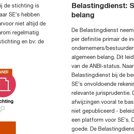
Belastingdienst: S
ij de stichting is
belang
maar SE’s hebben
rvoor niet altijd de
De Belastingdienst neemt
aarom regelmatig
per definitie primair de 
ichting en bv: de
ondernemers/bestuurders
algemeen belang. Dit leid
van de ANBI-status. Naa
Belastingdienst bij de b
SE’s onvoldoende rekenin
relevante jurisprudentie. 
afwijzingen vooral te bas
niet gepubliceerd - bele
een platform voor SE’s. 
goede. De Belastingdien