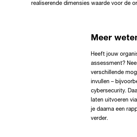
realiserende dimensies waarde voor de or
Meer weten
Heeft jouw organis
assessment? Neem
verschillende moge
invullen – bijvoor
cybersecurity. Da
laten uitvoeren vi
je daarna een rap
verder.