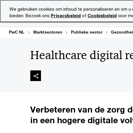
Skip
Skip
We gebruiken cookies om inhoud te personaliseren en om u 
to
to
bieden. Bezoek ons
Privacybeleid
of
Cookiebeleid
voor me
Diensten
Ma
content
footer
PwC NL
Marktsectoren
Publieke sector
Gezondhei
Healthcare digital 
Verbeteren van de zorg d
in een hogere digitale v