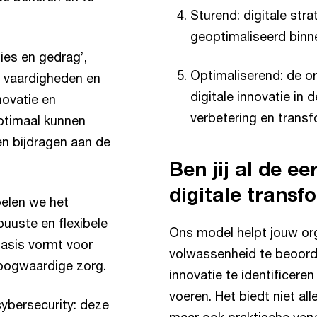
Sturend: digitale stra
geoptimaliseerd binne
es en gedrag’,
Optimaliserend: de o
e vaardigheden en
digitale innovatie in
novatie en
verbetering en transf
timaal kunnen
en bijdragen aan de
Ben jij al de ee
digitale transf
elen we het
uuste en flexibele
Ons model helpt jouw org
basis vormt voor
volwassenheid te beoord
hoogwaardige zorg.
innovatie te identificere
voeren. Het biedt niet all
ybersecurity: deze
maar ook praktische ver