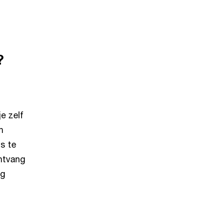
?
e zelf
n
s te
ontvang
ag