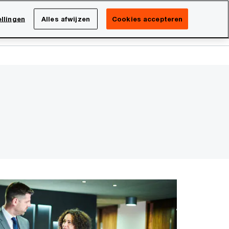
Netherlands
NL
llingen
Alles afwijzen
Cookies accepteren
Search
isatie
Carrière