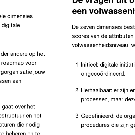
een volwassen
ele dimensies
digitale
De zeven dimensies besta
scores van de attributen 
volwassenheidsniveau, w
nder andere op het
en roadmap voor
Initieel: digitale initi
orgorganisatie jouw
ongecoördineerd.
assen aan
Herhaalbaar: er zijn e
processen, maar deze 
’ gaat over het
estructuur en het
Gedefinieerd: de organ
turen die nodig
procedures die zijn ge
 te beheren en te