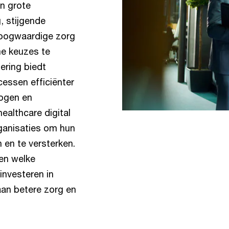
n grote
, stijgende
hoogwaardige zorg
me keuzes te
sering biedt
essen efficiënter
hogen en
althcare digital
ganisaties om hun
 en te versterken.
 en welke
 investeren in
 aan betere zorg en