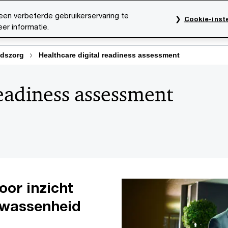
een verbeterde gebruikerservaring te
Cookie-inste
er informatie.
rktsectoren
Thema's
Mediacentrum
Onze organ
dszorg
Healthcare digital readiness assessment
readiness assessment
oor inzicht
olwassenheid