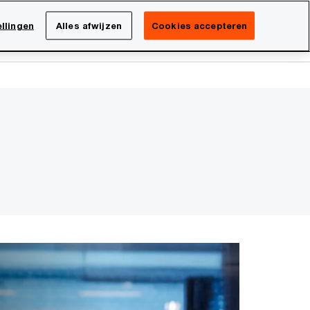
Netherlands
NL
llingen
Alles afwijzen
Cookies accepteren
Search
isatie
Carrière