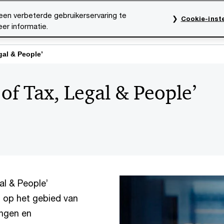
een verbeterde gebruikerservaring te
Cookie-inste
er informatie.
rktsectoren
Thema's
Mediacentrum
Onze organ
gal & People’
 of Tax, Legal & People’
al & People’
n op het gebied van
ingen en