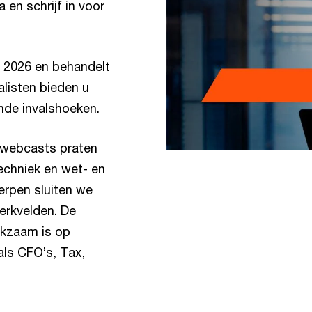
en schrijf in voor
i 2026 en behandelt
listen bieden u
ende invalshoeken.
’ webcasts praten
techniek en wet- en
erpen sluiten we
werkvelden. De
rkzaam is op
als CFO’s, Tax,