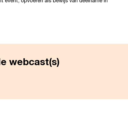
it event, opvoeren als bewijs van deelname in
de webcast(s)