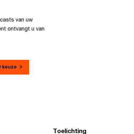
bcasts van uw
nt ontvangt u van
w keuze
Toelichting