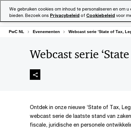
Skip
Skip
We gebruiken cookies om inhoud te personaliseren en om u 
to
to
bieden. Bezoek ons
Privacybeleid
of
Cookiebeleid
voor me
Diensten
Ma
content
footer
PwC NL
Evenementen
Webcast serie ‘State of Tax, Le
Webcast serie ‘State
Ontdek in onze nieuwe ‘State of Tax, Leg
webcast serie de laatste stand van zake
fiscale, juridische en personele ontwikkel