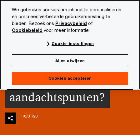
Skip
Skip
We gebruiken cookies om inhoud te personaliseren
to
to
en om u een verbeterde gebruikerservaring te
content
footer
bieden. Bezoek ons
Privacybeleid
of
PwC NL
Actueel en publicaties
Diensten en sectoren
Cookiebeleid
voor meer informatie.
Fiscaal kader
Cookie-instellingen
pensioenakkoord: wat
Alles afwijzen
zijn de
Cookies accepteren
aandachtspunten?
16/01/20