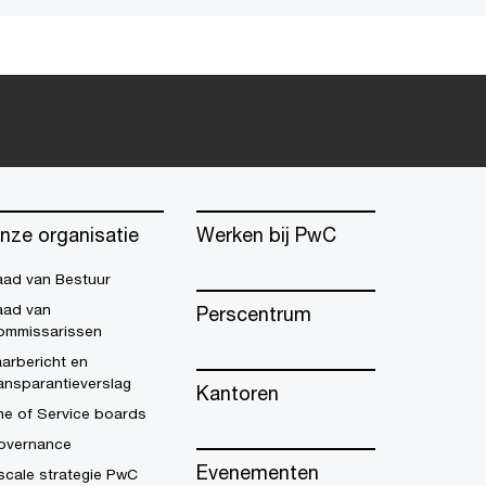
nze organisatie
Werken bij PwC
aad van Bestuur
aad van
Perscentrum
ommissarissen
arbericht en
ansparantieverslag
Kantoren
ne of Service boards
overnance
Evenementen
scale strategie PwC