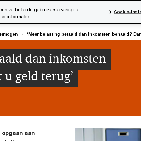
een verbeterde gebruikerservaring te
Cookie-inste
er informatie.
rktsectoren
Thema's
Mediacentrum
Onze organ
ermogen
‘Meer belasting betaald dan inkomsten behaald? Dan 
taald dan inkomsten
 u geld terug’
ig opgaan aan