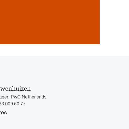
uwenhuizen
ager, PwC Netherlands
)63 009 60 77
res