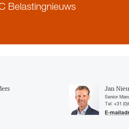
C Belastingnieuws
ders
Jan Nie
Senior Man
Tel: +31 (0
E-mailad