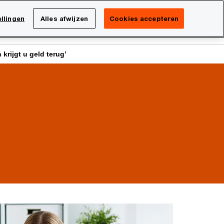
Netherlands
NL
llingen
Alles afwijzen
Cookies accepteren
Search
isatie
Carrière
krijgt u geld terug’