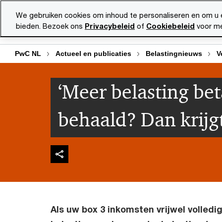
Skip
Skip
We gebruiken cookies om inhoud te personaliseren en om u 
to
to
bieden. Bezoek ons
Privacybeleid
of
Cookiebeleid
voor me
Diensten
Ma
content
footer
PwC NL
Actueel en publicaties
Belastingnieuws
V
‘Meer belasting be
behaald? Dan krijgt
Als uw box 3 inkomsten vrijwel volled