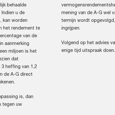
ijk behaalde
vermogensrendementsheff
 Indien u de
mening van de A-G wel van
t, kan worden
termijn wordt opgevolgd
om het rendement te
ingrijpen.
percentage van de
Volgend op het advies v
in aanmerking
enige tijd uitspraak doen.
en miljoen is het
ezien dat
 3 heffing van 1,2
an de A-G direct
ekenen.
epassing is, dan
n tegen uw