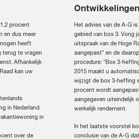
Ontwikkelingen
 1,2 procent
Het advies van de A-G is
n en dus meer
gebied van box 3. Vorig j
rmogen heeft
uitspraak van de Hoge R
g terug te vragen
aangepast” en de daaro
nst. Afhankelijk
procedure: “Box 3-heffin
e Raad kan uw
2015 maakt u automatisch
wijzigt de box 3-heffing 
procent wordt aangepast
itenlands
aangegeven uiteindelijk o
ng in Nederland.
werkelijk rendement.
vakantiewoning in
In het laatste voorstel 
cent over de
conclusie van de A-G da