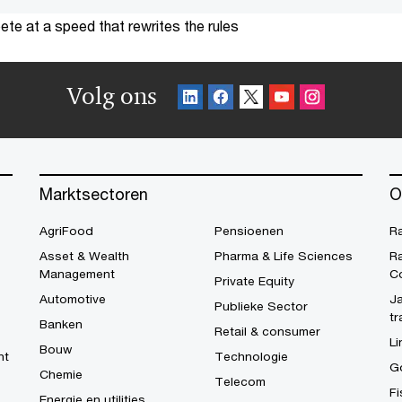
te at a speed that rewrites the rules
Volg ons
Marktsectoren
O
AgriFood
Pensioenen
R
Asset & Wealth
Pharma & Life Sciences
R
Management
C
Private Equity
Automotive
Ja
Publieke Sector
tr
Banken
Retail & consumer
Li
Bouw
ht
Technologie
G
Chemie
Telecom
Fi
Energie en utilities