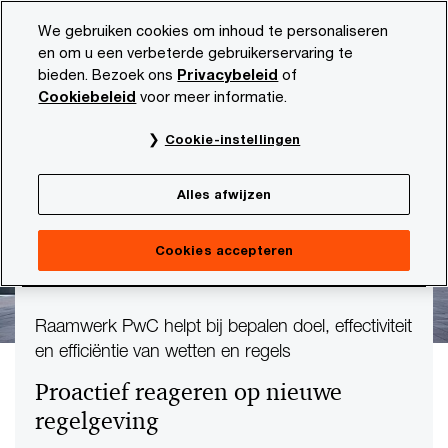
Skip
Skip
We gebruiken cookies om inhoud te personaliseren
to
to
en om u een verbeterde gebruikerservaring te
content
footer
bieden. Bezoek ons
Privacybeleid
of
PwC NL
Thema's
Risk & regulation
Proactief reager
Cookiebeleid
voor meer informatie.
Cookie-instellingen
Alles afwijzen
Cookies accepteren
Raamwerk PwC helpt bij bepalen doel, effectiviteit
en efficiëntie van wetten en regels
Proactief reageren op nieuwe
regelgeving