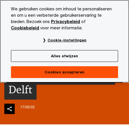
Skip
Skip
We gebruiken cookies om inhoud te personaliseren
to
to
en om u een verbeterde gebruikerservaring te
content
footer
bieden. Bezoek ons
Privacybeleid
of
PwC NL
Actueel en publicaties
Thema's
Future of f
Cookiebeleid
voor meer informatie.
Complexiteit van
Cookie-instellingen
subsidieregelingen
Alles afwijzen
onder controle bij TU
Cookies accepteren
Delft
17/02/22