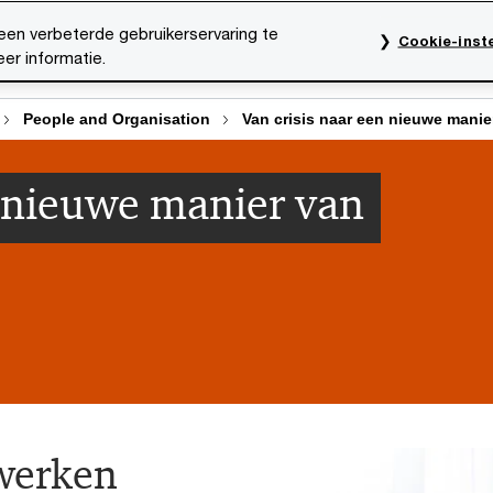
een verbeterde gebruikerservaring te
Cookie-inste
er informatie.
rktsectoren
Thema's
Mediacentrum
Onze organ
People and Organisation
Van crisis naar een nieuwe mani
n nieuwe manier van
werken