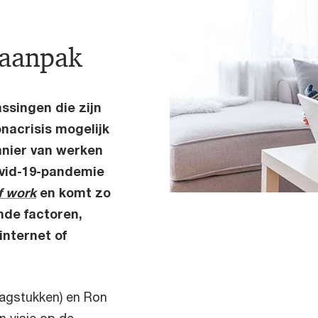
 aanpak
ssingen die zijn
nacrisis mogelijk
anier van werken
ovid-19-pandemie
f work
en komt zo
ende factoren,
internet of
aagstukken) en Ron
n visie op de