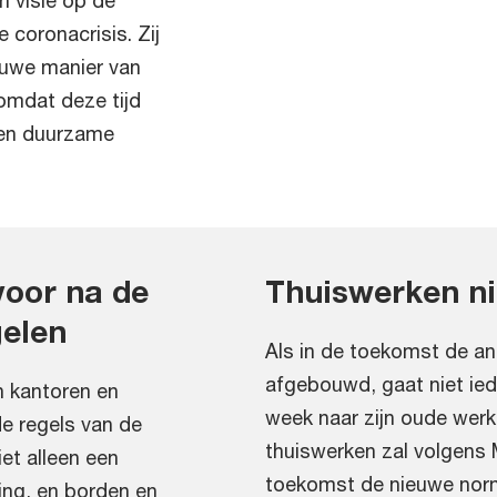
 coronacrisis. Zij
euwe manier van
omdat deze tijd
een duurzame
voor na de
Thuiswerken n
elen
Als in de toekomst de a
afgebouwd, gaat niet ie
n kantoren en
week naar zijn oude werk
e regels van de
thuiswerken zal volgens 
et alleen een
toekomst de nieuwe norm
ing, en borden en