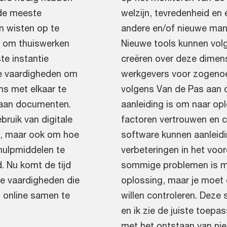
 de meeste
welzijn, tevredenheid en e
n wisten op te
andere en/of nieuwe man
e om thuiswerken
Nieuwe tools kunnen vol
te instantie
creëren over deze dimens
le vaardigheden om
werkgevers voor zogeno
ms met elkaar te
volgens Van de Pas aan d
aan documenten.
aanleiding is om naar op
bruik van digitale
factoren vertrouwen en 
en, maar ook om hoe
software kunnen aanleidi
 hulpmiddelen te
verbeteringen in het voo
. Nu komt de tijd
sommige problemen is m
le vaardigheden die
oplossing, maar je moet e
 online samen te
willen controleren. Deze
en ik zie de juiste toep
met het ontstaan van nie