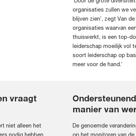
‘Door de grote diversitei
organisaties zullen we ve
blijven zien’, zegt Van d
organisaties waarvan ee
thuiswerkt, is een top-d
leiderschap moeilijk vol t
soort leiderschap op ba
meer voor de hand.’
en vraagt
Ondersteunend
manier van we
t niet alleen het
De genoemde verandering
ers nodig hebben
op het monitoren van de 