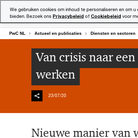
Skip
Skip
We gebruiken cookies om inhoud te personaliseren en om u 
to
to
bieden. Bezoek ons
Privacybeleid
of
Cookiebeleid
voor me
Diensten
Ma
content
footer
PwC NL
Actueel en publicaties
Diensten en sectoren
Van crisis naar ee
werken
23/07/20
Nieuwe manier van 