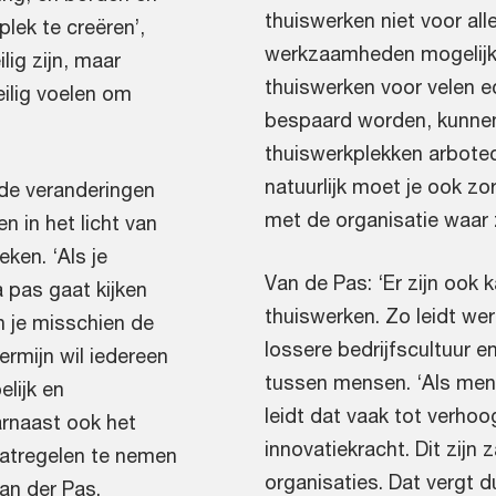
thuiswerken niet voor all
lek te creëren’,
werkzaamheden mogelijk 
lig zijn, maar
thuiswerken voor velen e
ilig voelen om
bespaard worden, kunnen
thuiswerkplekken arbotec
natuurlijk moet je ook z
de veranderingen
met de organisatie waar 
n in het licht van
ken. ‘Als je
Van de Pas: ‘Er zijn ook 
 pas gaat kijken
thuiswerken. Zo leidt we
n je misschien de
lossere bedrijfscultuur
ermijn wil iedereen
tussen mensen. ‘Als me
lijk en
leidt dat vaak tot verhoo
rnaast ook het
innovatiekracht. Dit zijn 
atregelen te nemen
organisaties. Dat vergt 
an der Pas.