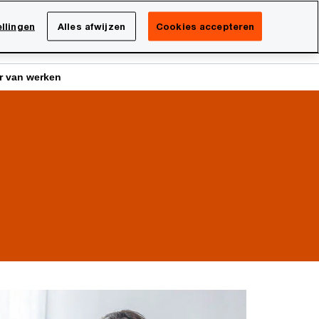
Netherlands
NL
llingen
Alles afwijzen
Cookies accepteren
Search
isatie
Carrière
er van werken