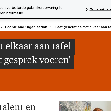
een verbeterde gebruikerservaring te
Cookie-inste
er informatie.
rktsectoren
Thema's
Mediacentrum
Onze organ
People and Organisation
'Laat generaties met elkaar aan t
t elkaar aan tafel
t gesprek voeren'
talent en