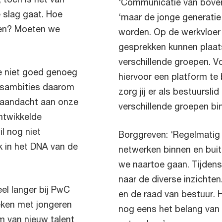
‘Communicatie van bovenaf
 slag gaat. Hoe
‘maar de jonge generatie
men? Moeten we
worden. Op de werkvloer i
gesprekken kunnen plaat
verschillende groepen. Vo
e niet goed genoeg
hiervoor een platform te
dsambities daarom
zorg jij er als bestuursli
 aandacht aan onze
verschillende groepen bi
ntwikkelde
il nog niet
Borggreven: ‘Regelmatig
 in het DNA van de
netwerken binnen en buit
we naartoe gaan. Tijdens
naar de diverse inzichten
eel langer bij PwC
en de raad van bestuur. 
eken met jongeren
nog eens het belang van
m van nieuw talent