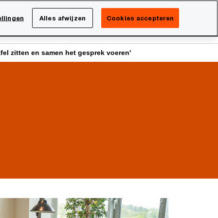
Netherlands
NL
llingen
Alles afwijzen
Cookies accepteren
Search
isatie
Carrière
afel zitten en samen het gesprek voeren'