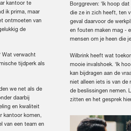
ar kantoor te
Borggreven: ‘Ik hoop dat 
nd ik prima, maar
die ze in zich heeft, ten 
 het ontmoeten van
geval daarvoor de werkple
gelukkig de
en fouten maken mag - e
mensen om je heen die je
? Wat verwacht
Wilbrink heeft wat toek
ische tijdperk als
mooie invalshoek. ‘Ik hoo
kan bijdragen aan de vra
niet alleen iets is van d
nden we net als de
de beslissingen nemen. L
nder daarbij
zitten en het gesprek hie
ling en kwaliteit
aar kantoor komen,
el van een team en