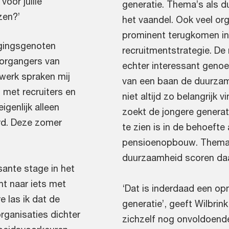
oor jullie
generatie. Thema’s als 
zen?’
het vaandel. Ook veel or
prominent terugkomen in 
igingsgenoten
recruitmentstrategie. De
oorgangers van
echter interessant genoe
 werk spraken mij
van een baan de duurzam
 met recruiters en
niet altijd zo belangrijk 
genlijk alleen
zoekt de jongere generati
erd. Deze zomer
te zien is in de behoefte
pensioenopbouw. Thema’
duurzaamheid scoren daa
sante stage in het
ht naar iets met
‘Dat is inderdaad een opm
e las ik dat de
generatie’, geeft Wilbrin
rganisaties dichter
zichzelf nog onvoldoende