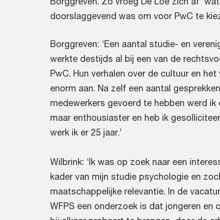
Borggreven. Zo vroeg De Loë zich af ‘wat v
doorslaggevend was om voor PwC te kie
Borggreven: ‘Een aantal studie- en veren
werkte destijds al bij een van de rechtsv
PwC. Hun verhalen over de cultuur en het
enorm aan. Na zelf een aantal gesprekken
medewerkers gevoerd te hebben werd ik ei
maar enthousiaster en heb ik gesollicite
werk ik er 25 jaar.’
Wilbrink: ‘Ik was op zoek naar een interes
kader van mijn studie psychologie en zoc
maatschappelijke relevantie. In de vacatur
WFPS een onderzoek is dat jongeren en o