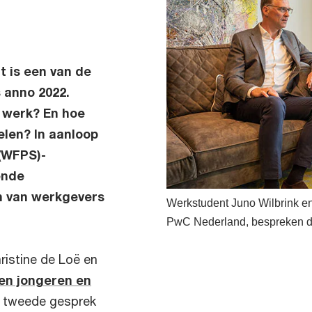
t is een van de
 anno 2022.
n werk? En hoe
len? In aanloop
(WFPS)-
ende
n van werkgevers
Werkstudent Juno Wilbrink en
PwC Nederland, bespreken de
ristine de Loë en
en jongeren en
it tweede gesprek