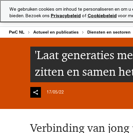
Skip
Skip
We gebruiken cookies om inhoud te personaliseren en om u 
to
to
bieden. Bezoek ons
Privacybeleid
of
Cookiebeleid
voor me
Diensten
Ma
content
footer
PwC NL
Actueel en publicaties
Diensten en sectoren
'Laat generaties me
zitten en samen he
17/05/22
Verbinding van jong 