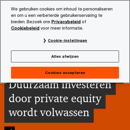
Skip
Skip
We gebruiken cookies om inhoud te personaliseren
to
to
en om u een verbeterde gebruikerservaring te
content
footer
bieden. Bezoek ons
Privacybeleid
of
PwC NL
Actueel en publicaties
Thema's
Duurzaamhe
Cookiebeleid
voor meer informatie.
Cookie-instellingen
Alles afwijzen
Cookies accepteren
Duurzaam investeren
door private equity
wordt volwassen