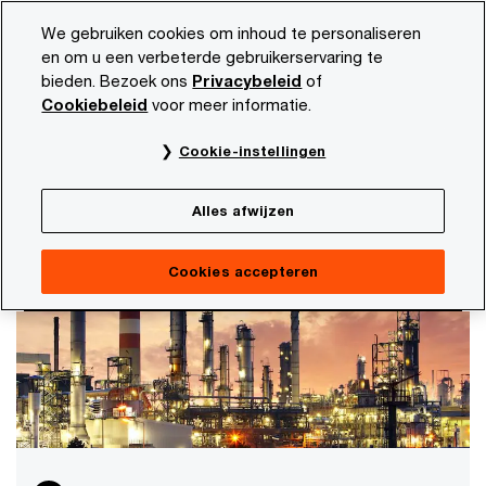
Skip
Skip
We gebruiken cookies om inhoud te personaliseren
to
to
en om u een verbeterde gebruikerservaring te
content
footer
bieden. Bezoek ons
Privacybeleid
of
PwC NL
Onze dienstverlening
Artificial intelligence
Cookiebeleid
voor meer informatie.
AI in actie: transformatie van sectoren
Cookie-instellingen
en functies
De kracht van AI voor waardecreatie in je hele
Alles afwijzen
organisatie
Cookies accepteren