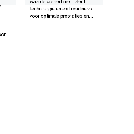
waarde creëert met talent,
r
technologie en exit readiness
voor optimale prestaties en
succesvolle exits.
oor