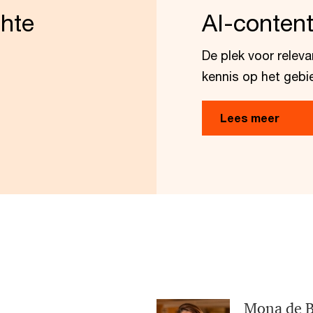
chte
AI-conten
De plek voor relev
kennis op het gebie
Lees meer
Mona de B