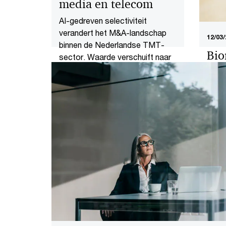
media en telecom
AI-gedreven selectiviteit
verandert het M&A-landschap
12/03/
binnen de Nederlandse TMT-
Bio
sector. Waarde verschuift naar
waa
integratiekracht,
sectorspecialisatie en direct
Biome
data-eigendom in een steeds
juist
meer gepolariseerde markt.
innov