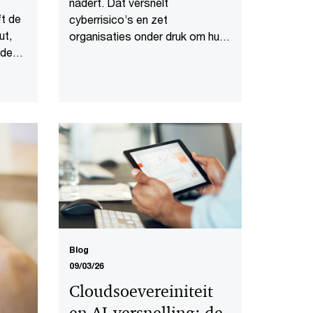
nadert. Dat versnelt
ft de
cyberrisico’s en zet
ut,
organisaties onder druk om hun
 de
operating model te herzien.
Blog
09/03/26
Cloudsoevereiniteit
en AI-versnelling: de