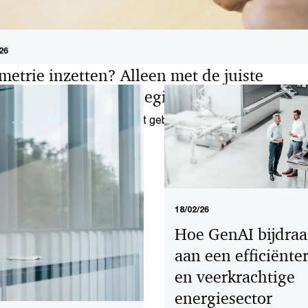
26
metrie inzetten? Alleen met de juiste
rborgen vanaf het begin
trie ontwikkelt snel, maar het gebruik kent uitdagingen. Met de
e aanpak bouw je vertrouwen op en creëer je ruimte om veilig te
eren.
18/02/26
Hoe GenAI bijdraa
aan een efficiënte
en veerkrachtige
energiesector