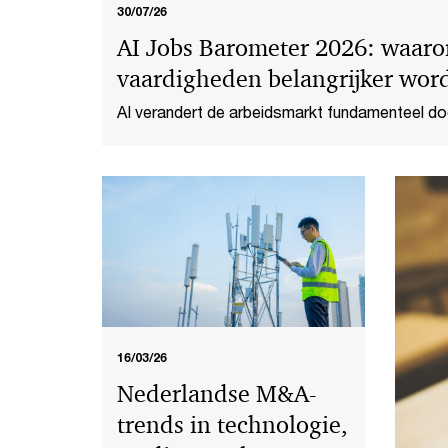
30/07/26
AI Jobs Barometer 2026: waaro
vaardigheden belangrijker wor
AI verandert de arbeidsmarkt fundamenteel do
transformeren. Dat blijkt uit PwC's AI Jobs B
16/03/26
Nederlandse M&A-
trends in technologie,