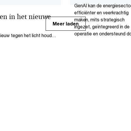
GenAI kan de energiesecto
efficiënter en veerkrachtig
en in het nieuwe
maken, mits strategisch
Meer laden
ingezet, geïntegreerd in de
operatie en ondersteund d
euw tegen het licht houden
solide governance.
factoren zoals AI en ESG.