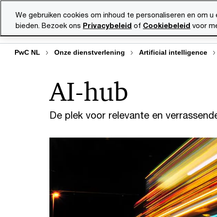
Skip
Skip
We gebruiken cookies om inhoud te personaliseren en om u 
to
to
bieden. Bezoek ons
Privacybeleid
of
Cookiebeleid
voor me
Diensten
Ma
content
footer
PwC NL
Onze dienstverlening
Artificial intelligence
AI-hub
De plek voor relevante en verrassende 