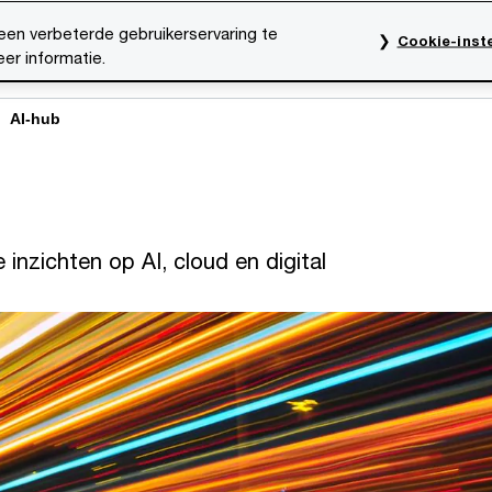
een verbeterde gebruikerservaring te
Cookie-inste
er informatie.
rktsectoren
Thema's
Mediacentrum
Onze organ
AI-hub
inzichten op AI, cloud en digital