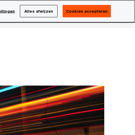
Netherlands
NL
llingen
Alles afwijzen
Cookies accepteren
Search
isatie
Carrière