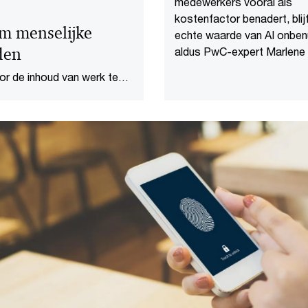
medewerkers vooral als
kostenfactor benadert, blij
m menselijke
echte waarde van AI onben
den
aldus PwC-expert Marlene
Koning.
or de inhoud van werk te
arometer.