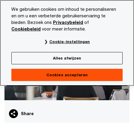
Skip
Skip
We gebruiken cookies om inhoud te personaliseren
to
to
en om u een verbeterde gebruikerservaring te
content
footer
bieden. Bezoek ons
Privacybeleid
of
PwC NL
Onze dienstverlening
Artificial intelligence
Cookiebeleid
voor meer informatie.
Responsible AI
Cookie-instellingen
Alles afwijzen
Cookies accepteren
Share