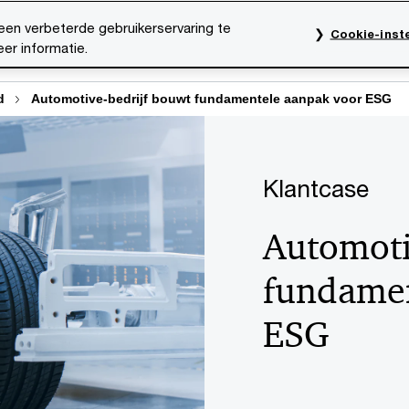
een verbeterde gebruikerservaring te
Cookie-inste
er informatie.
rktsectoren
Thema's
Mediacentrum
Onze organ
d
Automotive-bedrijf bouwt fundamentele aanpak voor ESG
Klantcase
Automoti
fundamen
ESG