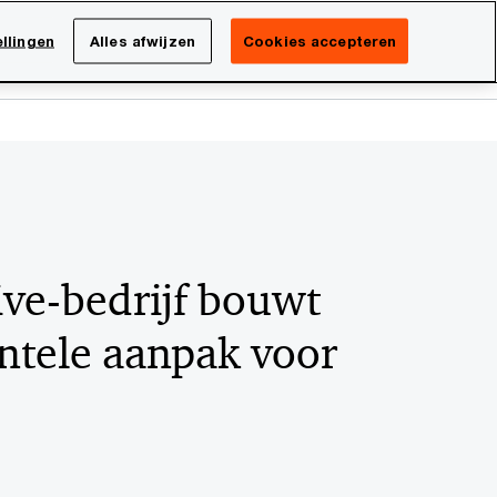
Netherlands
NL
llingen
Alles afwijzen
Cookies accepteren
Search
isatie
Carrière
ve-bedrijf bouwt
tele aanpak voor