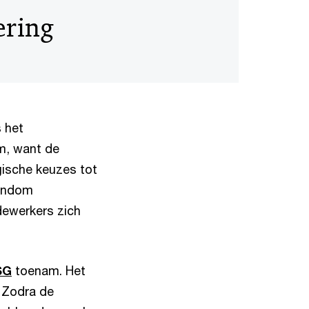
ering
 het
m, want de
gische keuzes tot
rondom
dewerkers zich
SG
toenam. Het
 Zodra de