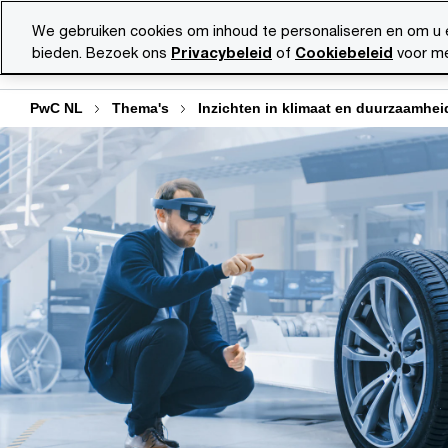
Skip
Skip
We gebruiken cookies om inhoud te personaliseren en om u 
to
to
bieden. Bezoek ons
Privacybeleid
of
Cookiebeleid
voor me
Diensten
Ma
content
footer
PwC NL
Thema's
Inzichten in klimaat en duurzaamhei