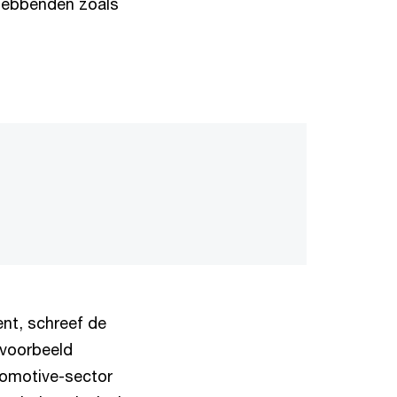
ghebbenden zoals
nt, schreef de
ijvoorbeeld
utomotive-sector