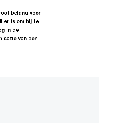
root belang voor
 er is om bij te
g in de
isatie van een