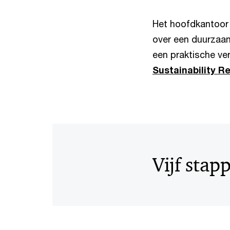
Het hoofdkantoor 
over een duurzaam
een praktische ve
Sustainability R
Vijf sta