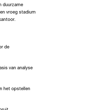
en duurzame
een vroeg stadium
kantoor.
or de
asis van analyse
n het opstellen
ruit.