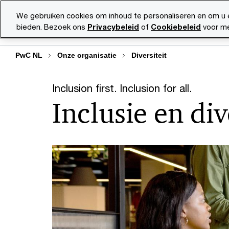
Skip
Skip
We gebruiken cookies om inhoud te personaliseren en om u 
to
to
bieden. Bezoek ons
Privacybeleid
of
Cookiebeleid
voor me
Diensten
Ma
content
footer
PwC NL
Onze organisatie
Diversiteit
Inclusion first. Inclusion for all.
Inclusie en div