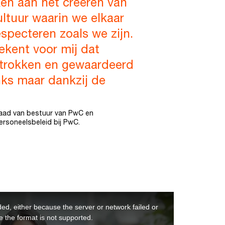
ken aan het creëren van
ultuur waarin we elkaar
specteren zoals we zijn.
tekent voor mij dat
etrokken en gewaardeerd
nks maar dankzij de
 raad van bestuur van PwC en
ersoneelsbeleid bij PwC.
ed, either because the server or network failed or
 the format is not supported.