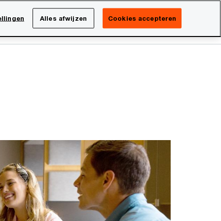
Netherlands
NL
llingen
Alles afwijzen
Cookies accepteren
Search
isatie
Carrière