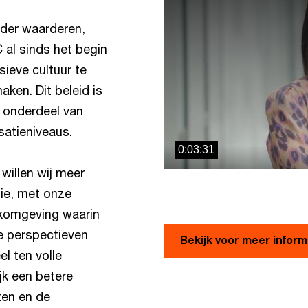
a
modal
nder waarderen,
window.
 al sinds het begin
sieve cultuur te
aken. Dit beleid is
 onderdeel van
satieniveaus.
0:03:31
 willen wij meer
tie, met onze
rkomgeving waarin
e perspectieven
Bekijk voor meer inform
l ten volle
jk een betere
ten en de