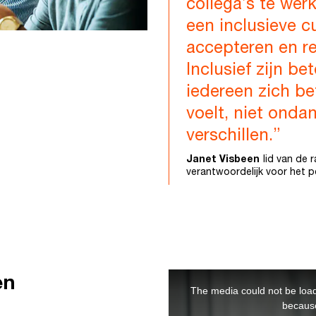
collega’s te wer
een inclusieve c
accepteren en re
Inclusief zijn be
iedereen zich b
voelt, niet onda
verschillen.”
Janet Visbeen
lid van de
verantwoordelijk voor het p
en
This
The media could not be load
is
because