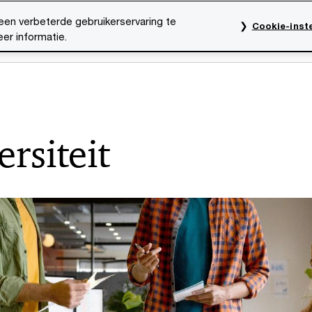
een verbeterde gebruikerservaring te
Cookie-inste
er informatie.
rktsectoren
Thema's
Mediacentrum
Onze organ
ersiteit