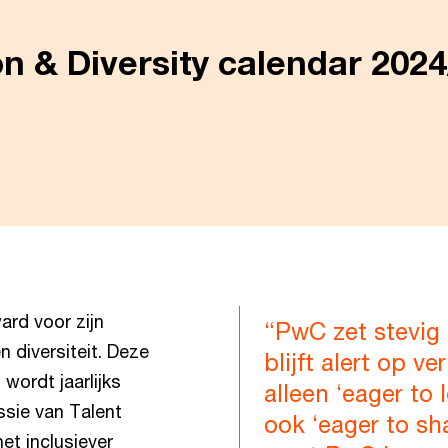
on & Diversity calendar 202
rd voor zijn
“PwC zet stevig i
n diversiteit. Deze
blijft alert op v
wordt jaarlijks
alleen ‘eager to
ssie van Talent
ook ‘eager to sha
et inclusiever