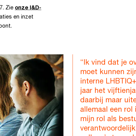
7. Zie
onze I&D-
aties en inzet
oont.
“Ik vind dat je o
moet kunnen zij
interne LHBTIQ+
jaar het vijftienj
daarbij maar uit
allemaal een rol 
mijn rol als best
verantwoordelij