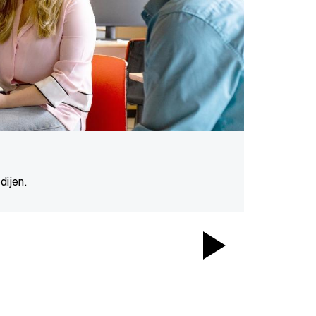
dijen.
Play
Video